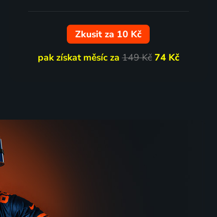
Zkusit za 10 Kč
pak získat měsíc za
149 Kč
74 Kč