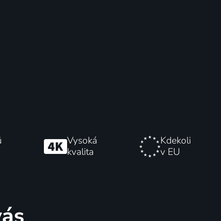
ů
Vysoká
Kdekoli
kvalita
v EU
vás