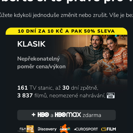
žete kdykoli jednoduše změnit nebo zrušit. Vše je be
10 DNÍ ZA 10 KČ A PAK 50% SLEVA
KLASIK
Nepřekonatelný
poměr cena/výkon
161
TV stanic, až
30
dní zpětně,
3 837
filmů
,
neomezené nahrávání
,
a
zdarma