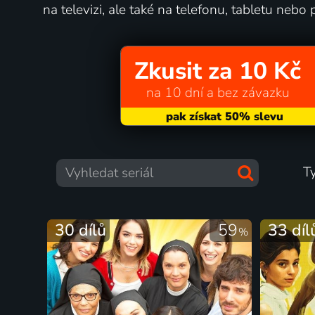
na televizi, ale také na telefonu, tabletu nebo p
Zkusit za 10 Kč
na 10 dní a bez závazku
T
30 dílů
59
33 díl
%