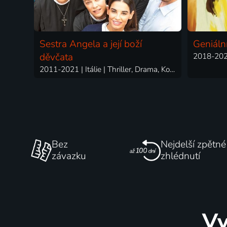
Sestra Angela a její boží
Geniální
děvčata
2018-2024
2011-2021 | Itálie | Thriller, Drama, Komedie, Mysteriózní
Bez
Nejdelší zpětné
závazku
zhlédnutí
Vy