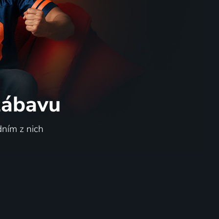
 zábavu
dním z nich