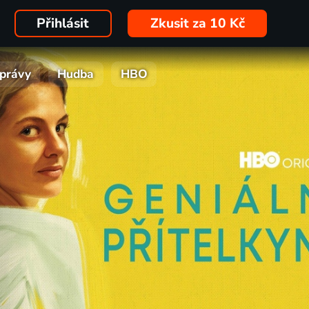
Přihlásit
Zkusit za 10 Kč
právy
Hudba
HBO