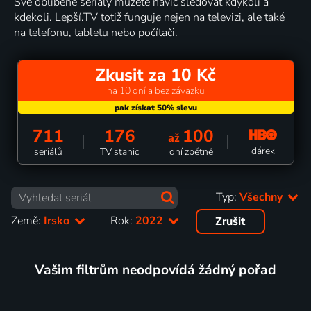
Své oblíbené seriály můžete navíc sledovat kdykoli a
kdekoli. Lepší.TV totiž funguje nejen na televizi, ale také
na telefonu, tabletu nebo počítači.
Zkusit za 10 Kč
na 10 dní a bez závazku
711
176
100
až
dárek
seriálů
TV stanic
dní zpětně
Typ:
Všechny
Země:
Irsko
Rok:
2022
Zrušit
Vašim filtrům neodpovídá žádný pořad