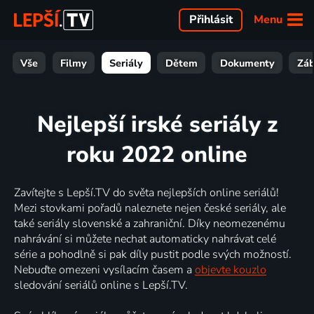
Menu
Přihlásit
Vše
Filmy
Seriály
Dětem
Dokumenty
Zá
Nejlepší irské seriály z
roku 2022 online
Zavítejte s Lepší.TV do světa nejlepších online seriálů!
Mezi stovkami pořadů naleznete nejen české seriály, ale
také seriály slovenské a zahraniční. Díky neomezenému
nahrávání si můžete nechat automaticky nahrávat celé
série a pohodlně si pak díly pustit podle svých možností.
Nebuďte omezeni vysílacím časem a
objevte kouzlo
sledování seriálů online s Lepší.TV.