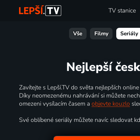
TV stanice
Vše
Filmy
Seriály
Nejlepší čes
Zavítejte s Lepší.TV do světa nejlepších online
Díky neomezenému nahrávání si můžete nechat 
omezeni vysílacím časem a
objevte kouzlo
sle
Své oblíbené seriály můžete navíc sledovat kdyk