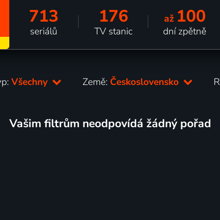
713
176
100
až
seriálů
TV stanic
dní zpětně
yp:
Všechny
Země:
Československo
R
Vašim filtrům neodpovídá žádný pořad