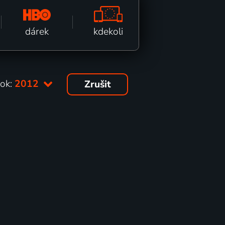
kdekoli
dárek
ok:
2012
Zrušit