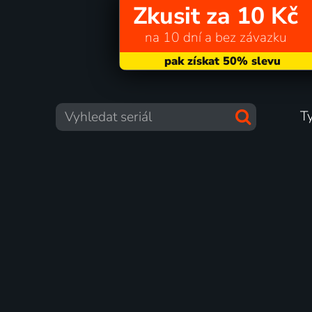
Zkusit za 10 Kč
na 10 dní a bez závazku
T