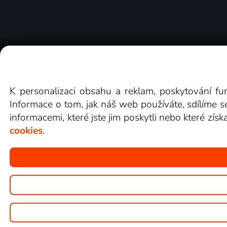
O Lepší.TV
Novinky
Recenze
Obcho
K personalizaci obsahu a reklam, poskytování fu
Informace o tom, jak náš web používáte, sdílíme s
informacemi, které jste jim poskytli nebo které získ
cookies
.
Copyright © goNET s.r.o.