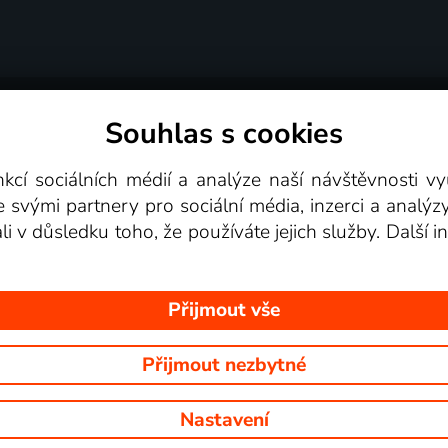
Souhlas s cookies
dní podmínky
Podporovaná zařízení
Pro partne
nkcí sociálních médií a analýze naší návštěvnosti 
e svými partnery pro sociální média, inzerci a analýz
Videotéka
ali v důsledku toho, že používáte jejich služby. Další
Přijmout vše
Přijmout nezbytné
 Na tomto webu jsou zobrazovány obrázky z pořadů TV stanic, které mů
Nastavení