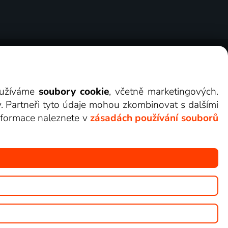
ry
Cookies
Kontakt
Darovat Lepší.TV
využíváme
soubory cookie
, včetně marketingových.
y. Partneři tyto údaje mohou zkombinovat s dalšími
 informace naleznete v
zásadách používání souborů
žete sledovat v Lepší.TV.