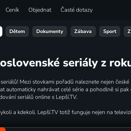
Ceník
Objednat
Časté dotazy
Dětem
Dokumenty
Zábava
Sport
Z
koslovenské seriály z rok
 seriálů! Mezi stovkami pořadů naleznete nejen české s
automaticky nahrávat celé série a pohodlně si pak d
dování seriálů online s Lepší.TV.
oli a kdekoli. Lepší.TV totiž funguje nejen na televizi,