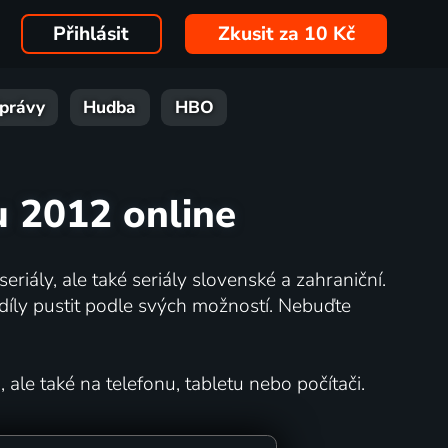
Přihlásit
Zkusit za 10 Kč
právy
Hudba
HBO
u 2012 online
eriály, ale také seriály slovenské a zahraniční.
íly pustit podle svých možností. Nebuďte
 ale také na telefonu, tabletu nebo počítači.