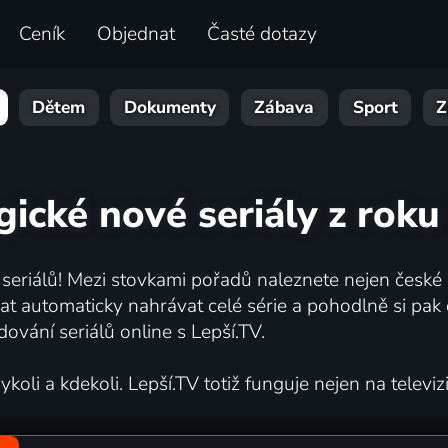
Ceník
Objednat
Časté dotazy
Dětem
Dokumenty
Zábava
Sport
Z
gické nové seriály z rok
 seriálů! Mezi stovkami pořadů naleznete nejen české s
automaticky nahrávat celé série a pohodlně si pak d
dování seriálů online s Lepší.TV.
oli a kdekoli. Lepší.TV totiž funguje nejen na televizi,