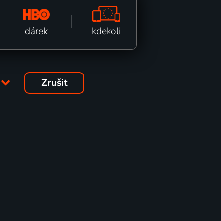
kdekoli
dárek
Zrušit