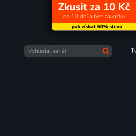
Zkusit za 10 Kč
na 10 dní a bez závazku
T