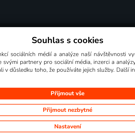
Souhlas s cookies
dní podmínky
Podporovaná zařízení
Pro partne
nkcí sociálních médií a analýze naší návštěvnosti 
e svými partnery pro sociální média, inzerci a analýz
Videotéka
ali v důsledku toho, že používáte jejich služby. Další
Přijmout vše
Přijmout nezbytné
 Na tomto webu jsou zobrazovány obrázky z pořadů TV stanic, které mů
Nastavení