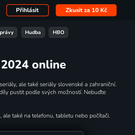
Přihlásit
Zkusit za 10 Kč
právy
Hudba
HBO
u 2024 online
eriály, ale také seriály slovenské a zahraniční.
íly pustit podle svých možností. Nebuďte
 ale také na telefonu, tabletu nebo počítači.