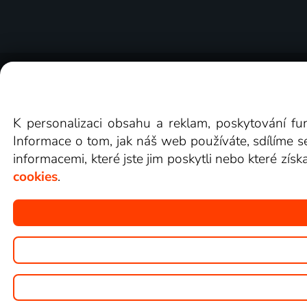
O Lepší.TV
Novinky
Recenze
Obcho
K personalizaci obsahu a reklam, poskytování fu
Informace o tom, jak náš web používáte, sdílíme s
informacemi, které jste jim poskytli nebo které získ
cookies
.
Copyright © goNET s.r.o.