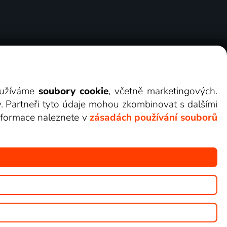
ry
Cookies
Kontakt
Darovat Lepší.TV
využíváme
soubory cookie
, včetně marketingových.
y. Partneři tyto údaje mohou zkombinovat s dalšími
 informace naleznete v
zásadách používání souborů
žete sledovat v Lepší.TV.