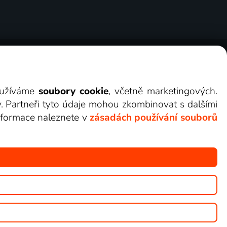
ry
Cookies
Kontakt
Darovat Lepší.TV
využíváme
soubory cookie
, včetně marketingových.
y. Partneři tyto údaje mohou zkombinovat s dalšími
 informace naleznete v
zásadách používání souborů
žete sledovat v Lepší.TV.