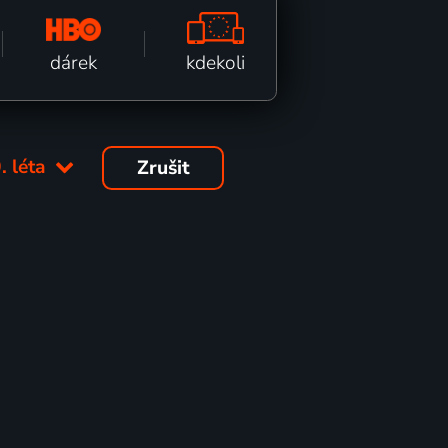
kdekoli
dárek
. léta
Zrušit