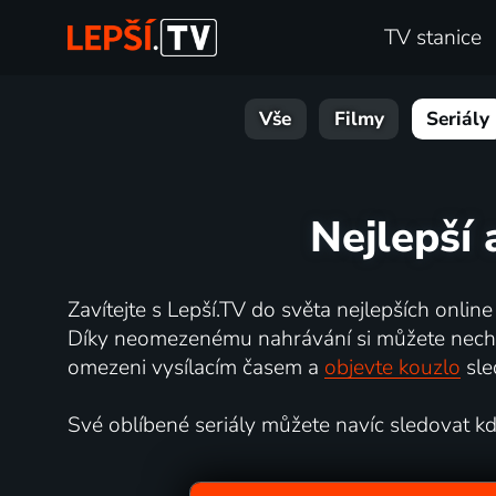
TV stanice
Vše
Filmy
Seriály
Nejlepší 
Zavítejte s Lepší.TV do světa nejlepších online
Díky neomezenému nahrávání si můžete nechat 
omezeni vysílacím časem a
objevte kouzlo
sle
Své oblíbené seriály můžete navíc sledovat kdyk