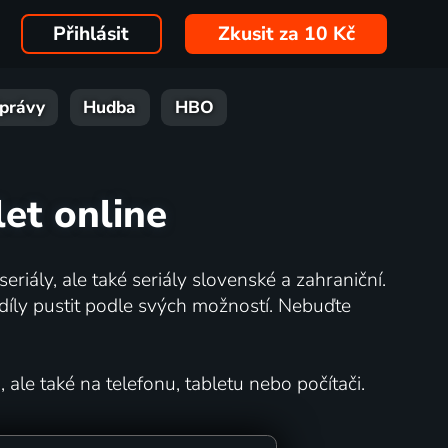
Přihlásit
Zkusit za 10 Kč
právy
Hudba
HBO
let online
eriály, ale také seriály slovenské a zahraniční.
íly pustit podle svých možností. Nebuďte
 ale také na telefonu, tabletu nebo počítači.