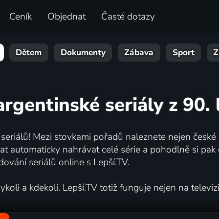
Ceník
Objednat
Časté dotazy
Dětem
Dokumenty
Zábava
Sport
Z
argentinské seriály z 90. 
 seriálů! Mezi stovkami pořadů naleznete nejen české s
automaticky nahrávat celé série a pohodlně si pak d
dování seriálů online s Lepší.TV.
oli a kdekoli. Lepší.TV totiž funguje nejen na televizi,