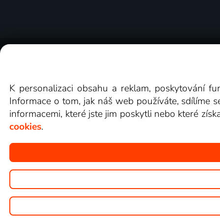
O Lepší.TV
Novinky
Recenze
Obcho
K personalizaci obsahu a reklam, poskytování fu
Informace o tom, jak náš web používáte, sdílíme s
informacemi, které jste jim poskytli nebo které získ
cookies
.
Copyright © goNET s.r.o.