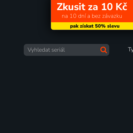
Zkusit za 10 Kč
na 10 dní a bez závazku
T