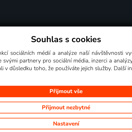
Souhlas s cookies
dní podmínky
Podporovaná zařízení
Pro partne
nkcí sociálních médií a analýze naší návštěvnosti 
e svými partnery pro sociální média, inzerci a analýz
Videotéka
ali v důsledku toho, že používáte jejich služby. Další
Přijmout vše
Přijmout nezbytné
 Na tomto webu jsou zobrazovány obrázky z pořadů TV stanic, které mů
Nastavení