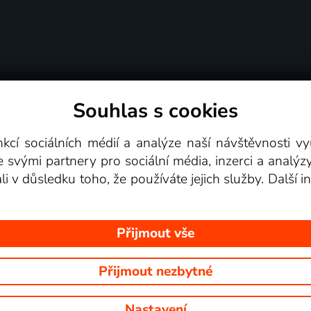
Souhlas s cookies
dní podmínky
Podporovaná zařízení
Pro partne
nkcí sociálních médií a analýze naší návštěvnosti 
e svými partnery pro sociální média, inzerci a analýz
Videotéka
ali v důsledku toho, že používáte jejich služby. Další
Přijmout vše
Přijmout nezbytné
 Na tomto webu jsou zobrazovány obrázky z pořadů TV stanic, které mů
Nastavení