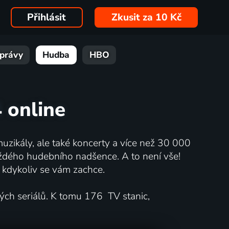
Přihlásit
Zkusit za 10 Kč
právy
Hudba
HBO
 online
muzikály, ale také koncerty a více než 30 000
každého hudebního nadšence. A to není vše!
t kdykoliv se vám zachce.
ných seriálů. K tomu 176 TV stanic,