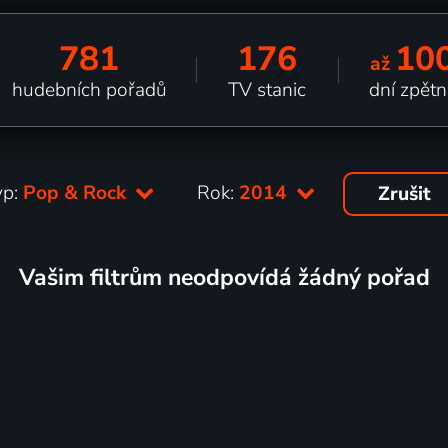
781
176
10
až
hudebních pořadů
TV stanic
dní zpětn
yp:
Pop & Rock
Rok:
2014
Zrušit
Vašim filtrům neodpovídá žádný pořad