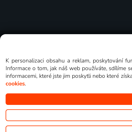
O Lepší.TV
Novinky
Recenze
Obcho
K personalizaci obsahu a reklam, poskytování fu
Informace o tom, jak náš web používáte, sdílíme s
informacemi, které jste jim poskytli nebo které získ
cookies
.
Copyright © goNET s.r.o.