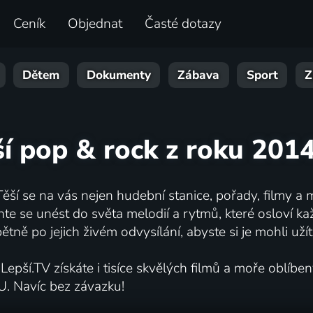
Ceník
Objednat
Časté dotazy
Dětem
Dokumenty
Zábava
Sport
Z
ší pop & rock z roku 2014
ěší se na vás nejen hudební stanice, pořady, filmy a 
echte se unést do světa melodií a rytmů, které osloví 
tně po jejich živém odvysílání, abyste si je mohli uží
epší.TV získáte i tisíce skvělých filmů a moře oblíbe
U. Navíc bez závazku!