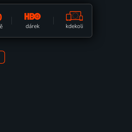
0
kdekoli
dárek
ě