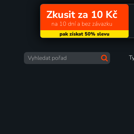
Zkusit za 10 Kč
na 10 dní a bez závazku
T