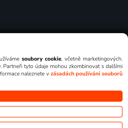
ry
Cookies
Kontakt
Darovat Lepší.TV
využíváme
soubory cookie
, včetně marketingových.
y. Partneři tyto údaje mohou zkombinovat s dalšími
 informace naleznete v
zásadách používání souborů
žete sledovat v Lepší.TV.