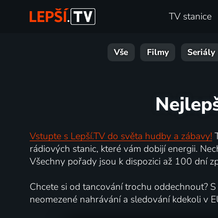
TV stanice
Vše
Filmy
Seriály
Nejlep
Vstupte s Lepší.TV do světa hudby a zábavy!
T
rádiových stanic, které vám dobijí energii. N
Všechny pořady jsou k dispozici až 100 dní zpě
Chcete si od tancování trochu oddechnout? S L
neomezené nahrávání a sledování kdekoli v E