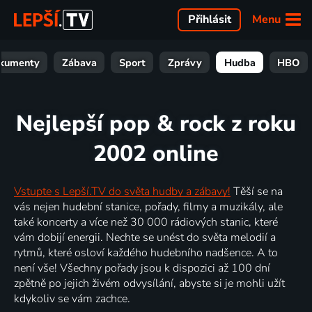
Menu
Přihlásit
kumenty
Zábava
Sport
Zprávy
Hudba
HBO
Nejlepší pop & rock z roku
2002 online
Vstupte s Lepší.TV do světa hudby a zábavy!
Těší se na
vás nejen hudební stanice, pořady, filmy a muzikály, ale
také koncerty a více než 30 000 rádiových stanic, které
vám dobijí energii. Nechte se unést do světa melodií a
rytmů, které osloví každého hudebního nadšence. A to
není vše! Všechny pořady jsou k dispozici až 100 dní
zpětně po jejich živém odvysílání, abyste si je mohli užít
kdykoliv se vám zachce.