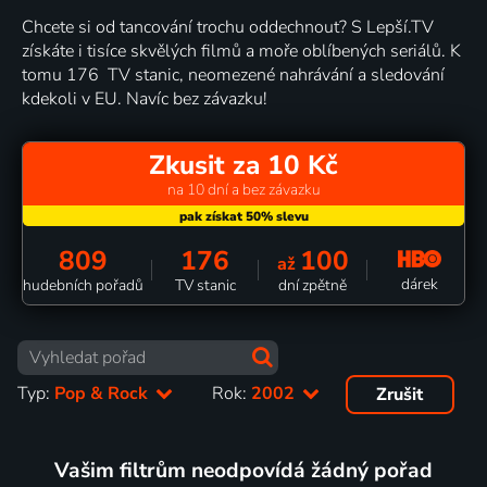
Chcete si od tancování trochu oddechnout? S Lepší.TV
získáte i tisíce skvělých filmů a moře oblíbených seriálů. K
tomu 176 TV stanic, neomezené nahrávání a sledování
kdekoli v EU. Navíc bez závazku!
Zkusit za 10 Kč
na 10 dní a bez závazku
809
176
100
až
dárek
hudebních pořadů
TV stanic
dní zpětně
Typ:
Pop & Rock
Rok:
2002
Zrušit
Vašim filtrům neodpovídá žádný pořad