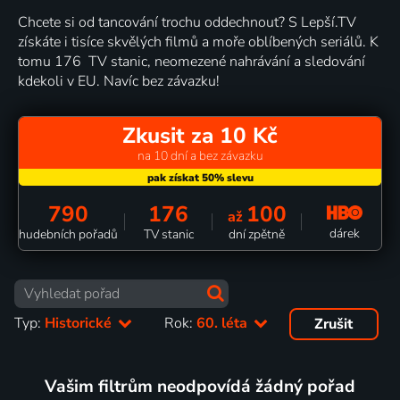
Chcete si od tancování trochu oddechnout? S Lepší.TV
získáte i tisíce skvělých filmů a moře oblíbených seriálů. K
tomu 176 TV stanic, neomezené nahrávání a sledování
kdekoli v EU. Navíc bez závazku!
Zkusit za 10 Kč
na 10 dní a bez závazku
790
176
100
až
dárek
hudebních pořadů
TV stanic
dní zpětně
Typ:
Historické
Rok:
60. léta
Zrušit
Vašim filtrům neodpovídá žádný pořad