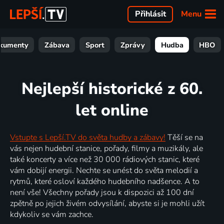
Menu
Přihlásit
kumenty
Zábava
Sport
Zprávy
Hudba
HBO
Nejlepší historické z 60.
let online
Vstupte s Lepší.TV do světa hudby a zábavy!
Těší se na
vás nejen hudební stanice, pořady, filmy a muzikály, ale
také koncerty a více než 30 000 rádiových stanic, které
vám dobijí energii. Nechte se unést do světa melodií a
rytmů, které osloví každého hudebního nadšence. A to
není vše! Všechny pořady jsou k dispozici až 100 dní
zpětně po jejich živém odvysílání, abyste si je mohli užít
kdykoliv se vám zachce.