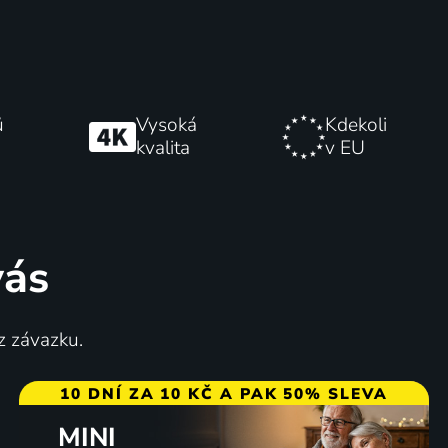
ů
Vysoká
Kdekoli
kvalita
v EU
vás
z závazku.
10 DNÍ ZA 10 KČ A PAK 50% SLEVA
MINI