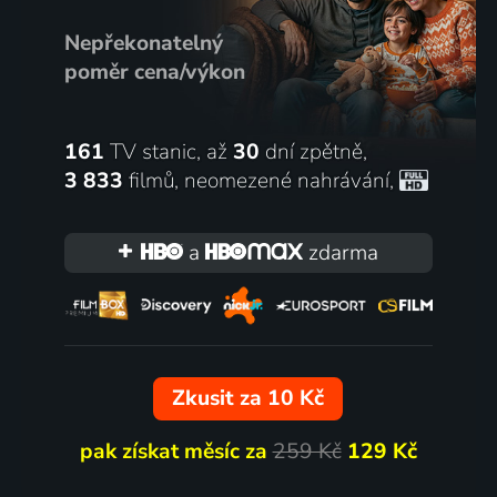
Nepřekonatelný
poměr cena/výkon
161
TV stanic, až
30
dní zpětně,
3 833
filmů
,
neomezené nahrávání
,
a
zdarma
Zkusit za 10 Kč
pak získat měsíc za
259 Kč
129 Kč