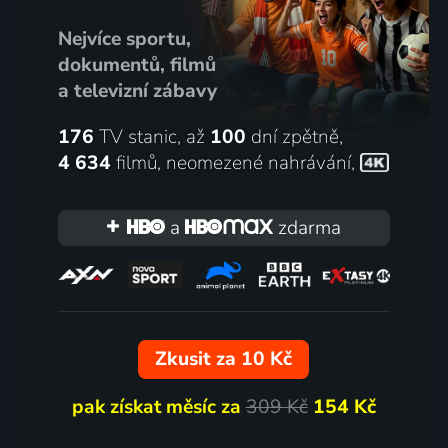
Nejvíce sportu,
dokumentů, filmů
a televizní zábavy
176
TV stanic, až
100
dní zpětně,
4 634
filmů
,
neomezené nahrávání
,
a
zdarma
Zkusit za 10 Kč
pak získat měsíc za
309 Kč
154 Kč