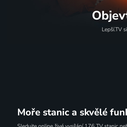
Objev
Lepší.TV s
Moře stanic
a skvělé fun
Sledujte online živé vysílání 176 TV stanic ne