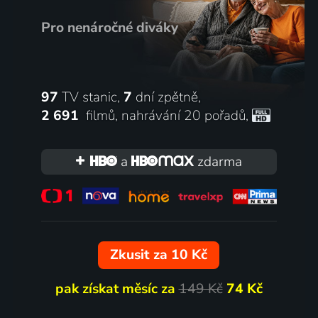
Pro nenáročné diváky
97
TV stanic,
7
dní zpětně,
2 691
filmů
,
nahrávání 20 pořadů
,
a
zdarma
Zkusit za 10 Kč
pak získat měsíc za
149 Kč
74 Kč