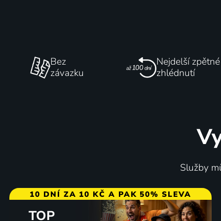
Bez
Nejdelší zpětné
závazku
zhlédnutí
Vy
Služby mů
10 DNÍ ZA 10 KČ A PAK 50% SLEVA
TOP