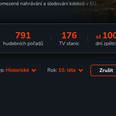
omezené nahrávání a sledování kdekoli v EU.
791
176
10
až
hudebních pořadů
TV stanic
dní zpětn
yp:
Historické
Rok:
10. léta
Zrušit