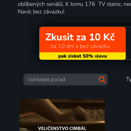
oblíbených seriálů. K tomu 176 TV stanic, ne
Navíc bez závazku!
Zkusit za 10 Kč
na 10 dní a bez závazku
T