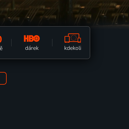
0
kdekoli
dárek
ě