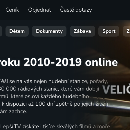
Ceník
Objednat
Časté dotazy
Dětem
Dokumenty
Zábava
Sport
Z
z roku 2010-2019 online
ěší se na vás nejen hudební stanice, pořady,
 30 000 rádiových stanic, které vám dobijí
ytmů, které osloví každého hudebního
k dispozici až 100 dní zpětně po jejich živém
 vám zachce.
pší.TV získáte i tisíce skvělých filmů a moře