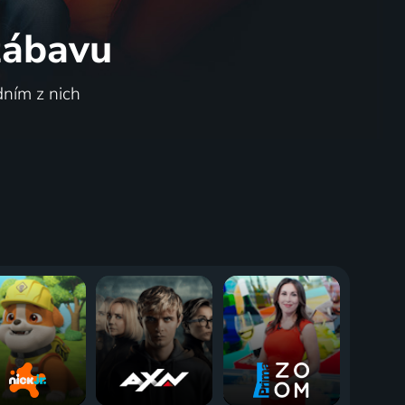
 zábavu
dním z nich