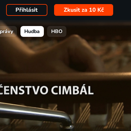
Přihlásit
Zkusit za 10 Kč
právy
Hudba
HBO