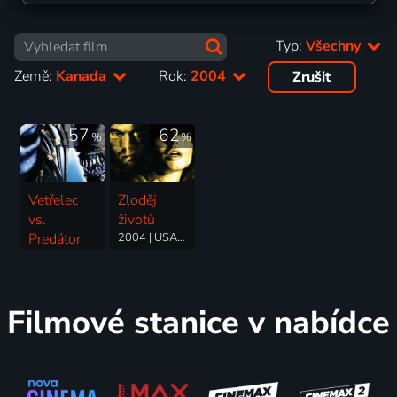
Typ:
Všechny
Země:
Kanada
Rok:
2004
Zrušit
57
62
%
%
Vetřelec
Zloděj
vs.
životů
Predátor
2004 | USA, Kanada | Thriller, Krimi, Mysteriózní
2004 | Česká republika, Kanada, Německo, USA | Horor, Akční, Dobrodružný, Science Fiction, Thriller
Filmové stanice v nabídce