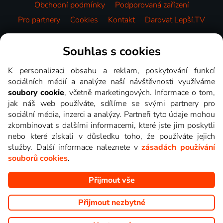
Obchodní podmínky
Podporovaná zařízení
Pro partnery
Cookies
Kontakt
Darovat Lepší.TV
Videotéka
Souhlas s cookies
K personalizaci obsahu a reklam, poskytování funkcí
sociálních médií a analýze naší návštěvnosti využíváme
soubory cookie
, včetně marketingových. Informace o tom,
jak náš web používáte, sdílíme se svými partnery pro
sociální média, inzerci a analýzy. Partneři tyto údaje mohou
zkombinovat s dalšími informacemi, které jste jim poskytli
nebo které získali v důsledku toho, že používáte jejich
služby. Další informace naleznete v
zásadách používání
souborů cookies
.
Přijmout vše
Copyright © goNET s.r.o. Na tomto webu jsou zobrazovány
obrázky z pořadů TV stanic, které můžete sledovat v Lepší.TV.
Přijmout nezbytné