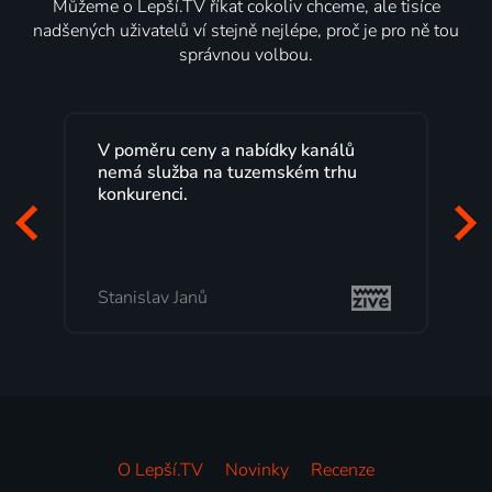
Můžeme o Lepší.TV říkat cokoliv chceme, ale tisíce
nadšených uživatelů ví stejně nejlépe, proč je pro ně tou
správnou volbou.
 ceny a nabídky kanálů
Lepší.TV sleduji už něk
žba na tuzemském trhu
maximální spokojenost
i.
programů a nemuset b
začátek programu, to j
mi vyhovuje.
 Janů
Milada Tomešová
O Lepší.TV
Novinky
Recenze