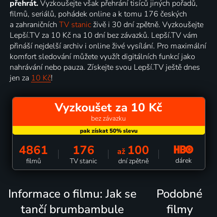
přehrát.
Vyzkoušejte však přehrání tisíců jiných pořadů,
filmů, seriálů, pohádek online a k tomu 176 českých
a zahraničních
TV stanic
živě i 30 dní zpětně. Vyzkoušejte
Lepší.TV za 10 Kč na 10 dní bez závazků. Lepší.TV vám
přináší nejdelší archiv i online živé vysílání. Pro maximální
komfort sledování můžete využít digitálních funkcí jako
nahrávání nebo pauza. Získejte svou Lepší.TV ještě dnes
jen za
10 Kč
!
Vyzkoušet za 10 Kč
bez závazku
4861
176
100
až
dárek
filmů
TV stanic
dní zpětně
Informace o filmu: Jak se
Podobné
tančí brumbambule
filmy