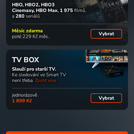
HBO, HBO2, HBO3
Cinemaxy, HBO Max
1 975
filmů
a
280
seriálů
Měsíc zdarma
Vybrat
poté 229 Kč měs.
TV BOX
Slouží pro starší TV.
Ke sledování ve Smart TV
není třeba.
Zjistit více
jednorázově
Vybrat
1 899 Kč