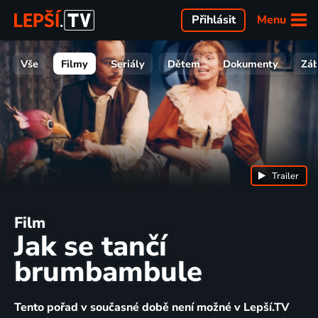
Menu
Přihlásit
Vše
Filmy
Seriály
Dětem
Dokumenty
Zá
Trailer
Film
Jak se tančí
brumbambule
Tento pořad v současné době není možné v Lepší.TV