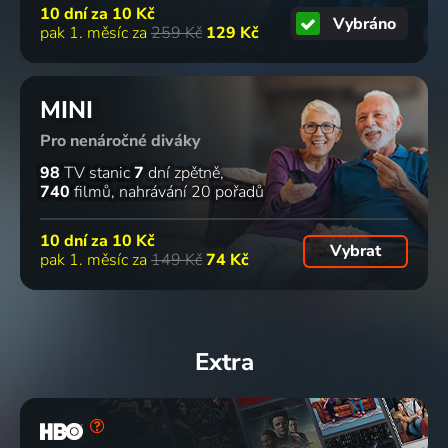
10 dní za
10 Kč
Vybráno
pak 1. měsíc za
259 Kč
129 Kč
MINI
Pro nenáročné diváky
98
TV stanic
7
dní zpětně
740
filmů
nahrávání 20 pořadů
10 dní za
10 Kč
Vybrat
pak 1. měsíc za
149 Kč
74 Kč
Extra