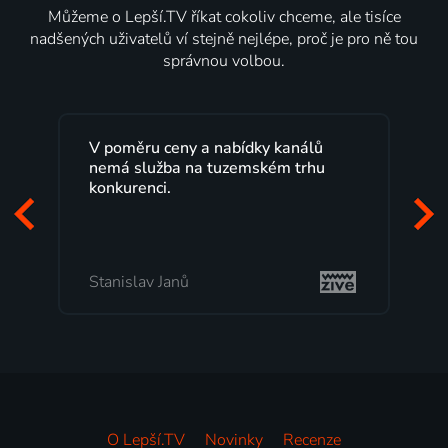
Můžeme o Lepší.TV říkat cokoliv chceme, ale tisíce
nadšených uživatelů ví stejně nejlépe, proč je pro ně tou
správnou volbou.
Lepší.TV sleduji už několik let s
maximální spokojeností. Velký výběr
programů a nemuset běžet k TV na
začátek programu, to je přesně to, co
mi vyhovuje.
Milada Tomešová
O Lepší.TV
Novinky
Recenze