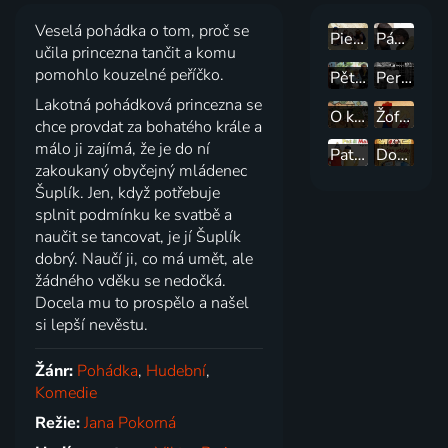
Veselá pohádka o tom, proč se
Piesočná potvorka
Páni Edisoni
učila princezna tančit a komu
pomohlo kouzelné peříčko.
Pětka s hvězdičkou
Perly a růže
Lakotná pohádková princezna se
O kocouru Mikešovi a jeho přátelích
Žofka a její dobrodružství I.
chce provdat za bohatého krále a
málo ji zajímá, že je do ní
Pat & Mat
Doktorská pohádka
zakoukaný obyčejný mládenec
Šuplík. Jen, když potřebuje
splnit podmínku ke svatbě a
naučit se tancovat, je jí Šuplík
dobrý. Naučí ji, co má umět, ale
žádného vděku se nedočká.
Docela mu to prospělo a našel
si lepší nevěstu.
Žánr:
Pohádka
,
Hudební
,
Komedie
Režie:
Jana Pokorná