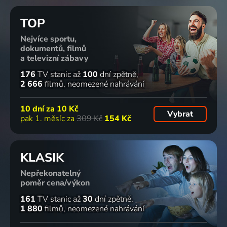
TOP
Nejvíce sportu,
dokumentů, filmů
a televizní zábavy
176
TV stanic
až
100
dní zpětně
2 666
filmů
neomezené nahrávání
10 dní za
10 Kč
Vybrat
pak 1. měsíc za
309 Kč
154 Kč
KLASIK
Nepřekonatelný
poměr cena/výkon
161
TV stanic
až
30
dní zpětně
1 880
filmů
neomezené nahrávání