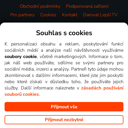
Obchodní podmínky
Podporovaná zařízení
Pro partnery
Cookies
Kontakt
Darovat Lepší.TV
Videotéka
Souhlas s cookies
K personalizaci obsahu a reklam, poskytování funkcí
sociálních médií a analýze naší návštěvnosti využíváme
soubory cookie
, včetně marketingových. Informace o tom,
jak náš web používáte, sdílíme se svými partnery pro
sociální média, inzerci a analýzy. Partneři tyto údaje mohou
zkombinovat s dalšími informacemi, které jste jim poskytli
nebo které získali v důsledku toho, že používáte jejich
služby. Další informace naleznete v
zásadách používání
souborů cookies
.
Přijmout vše
Copyright © goNET s.r.o. Na tomto webu jsou zobrazovány
obrázky z pořadů TV stanic, které můžete sledovat v Lepší.TV.
Přijmout nezbytné