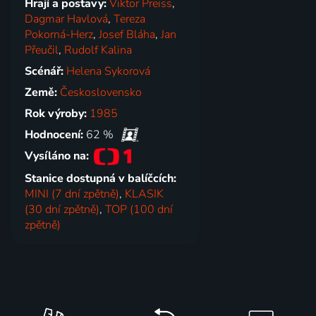
Hrají a postavy:
Viktor Preiss
,
Dagmar Havlová
,
Tereza
Pokorná-Herz
,
Josef Bláha
,
Jan
Přeučil
,
Rudolf Kalina
Scénář:
Helena Sykorová
Země:
Československo
Rok výroby:
1985
Hodnocení:
62 %
Vysíláno na:
Stanice dostupná v balíčcích:
MINI (7 dní zpětně)
,
KLASIK
(30 dní zpětně)
,
TOP (100 dní
zpětně)