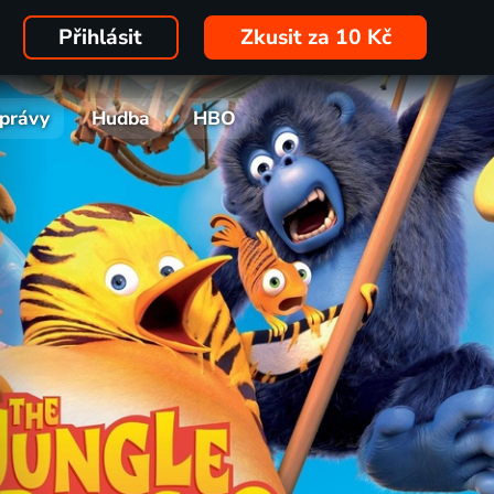
Přihlásit
Zkusit za 10 Kč
právy
Hudba
HBO