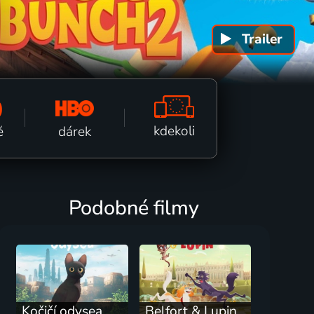
Trailer
k fi
0
kdekoli
dárek
ě
Podobné filmy
Kočičí odysea
Belfort & Lupin