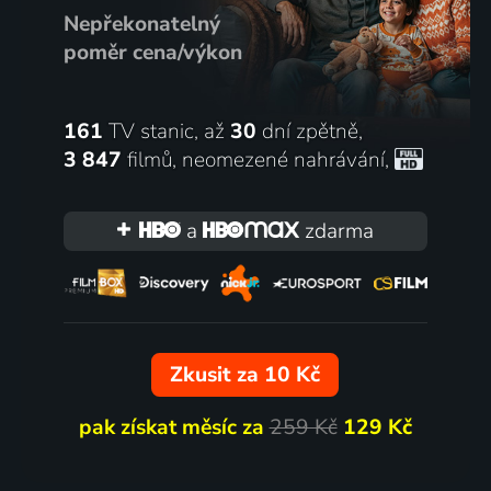
Nepřekonatelný
poměr cena/výkon
161
TV stanic, až
30
dní zpětně,
3 847
filmů
,
neomezené nahrávání
,
a
zdarma
Zkusit za 10 Kč
pak získat měsíc za
259 Kč
129 Kč