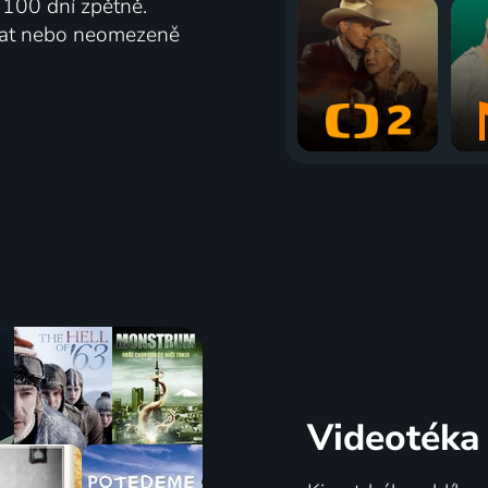
ž 100 dní zpětně.
vat nebo neomezeně
Videotéka