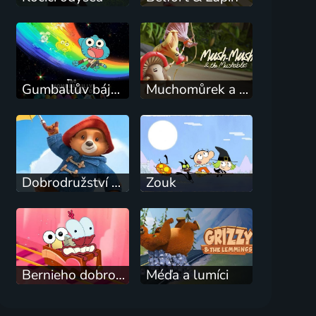
Gumballův báječně potrhlý svět
Muchomůrek a Muchlíci
Dobrodružství medvídka Paddingtona
Zouk
Bernieho dobrodružství
Méďa a lumíci