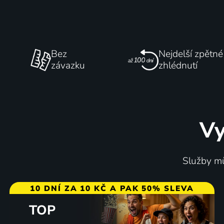
Bez
Nejdelší zpětné
závazku
zhlédnutí
Vy
Služby mů
10 DNÍ ZA 10 KČ A PAK 50% SLEVA
TOP