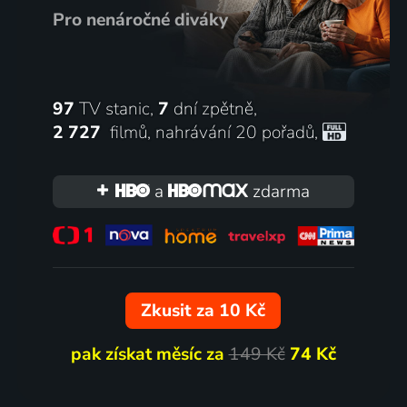
Pro nenáročné diváky
97
TV stanic,
7
dní zpětně,
2 727
filmů
,
nahrávání 20 pořadů
,
a
zdarma
Zkusit za 10 Kč
pak získat měsíc za
149 Kč
74 Kč