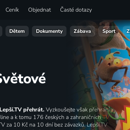
Ceník
Objednat
Časté dotazy
Dětem
Dokumenty
Zábava
Sport
Z
Světové
Lepší.TV přehrát.
Vyzkoušejte však přehrání
online a k tomu 176 českých a zahraničních
TV
.TV za 10 Kč na 10 dní bez závazků. Lepší.TV