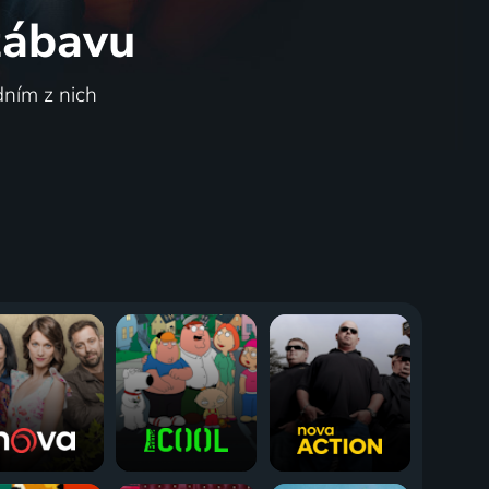
 zábavu
dním z nich