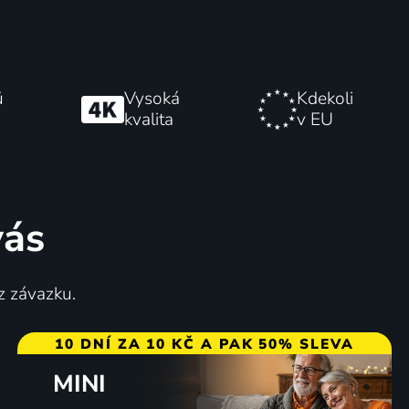
ů
Vysoká
Kdekoli
kvalita
v EU
vás
z závazku.
10 DNÍ ZA 10 KČ A PAK 50% SLEVA
MINI