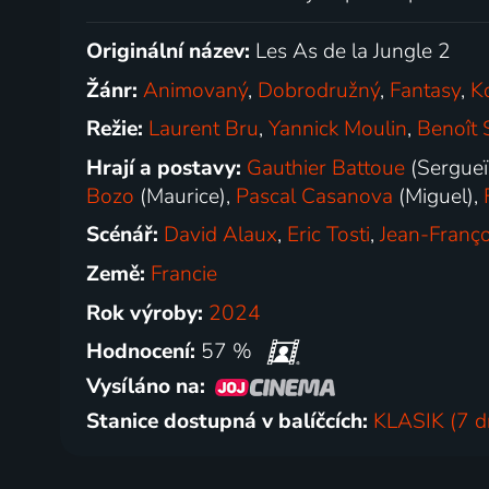
Originální název:
Les As de la Jungle 2
Žánr:
Animovaný
,
Dobrodružný
,
Fantasy
,
K
Režie:
Laurent Bru
,
Yannick Moulin
,
Benoît 
Hrají a postavy:
Gauthier Battoue
(Sergueï
Bozo
(Maurice),
Pascal Casanova
(Miguel),
Scénář:
David Alaux
,
Eric Tosti
,
Jean-Franço
Země:
Francie
Rok výroby:
2024
Hodnocení:
57 %
Vysíláno na:
Stanice dostupná v balíčcích:
KLASIK (7 d