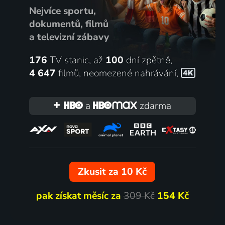
Nejvíce sportu,
dokumentů, filmů
a televizní zábavy
176
TV stanic, až
100
dní zpětně,
4 647
filmů
,
neomezené nahrávání
,
a
zdarma
Zkusit za 10 Kč
pak získat měsíc za
309 Kč
154 Kč