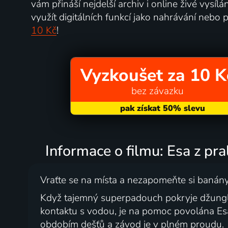
vám přináší nejdelší archiv i online živé vysí
využít digitálních funkcí jako nahrávání nebo p
10 Kč
!
Vyzkoušet za 10 K
bez závazku
Informace o filmu: Esa z pr
Vraťte se na místa a nezapomeňte si banány
Když tajemný superpadouch pokryje džungli
kontaktu s vodou, je na pomoc povolána Es
obdobím dešťů a závod je v plném proudu.