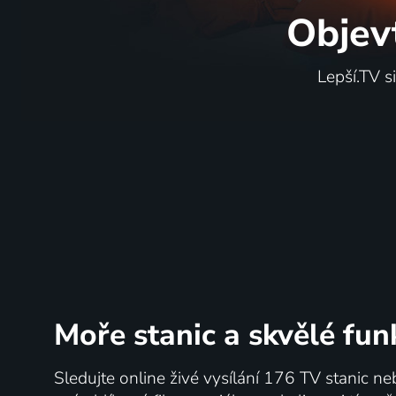
Objev
Lepší.TV s
Moře stanic
a skvělé fun
Sledujte online živé vysílání 176 TV stanic ne