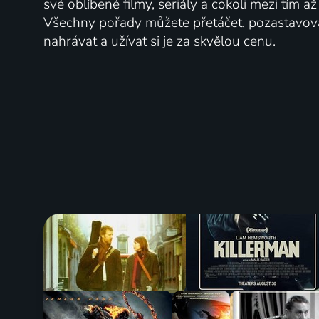
své oblíbené filmy, seriály a cokoli mezi tím a
Všechny pořady můžete přetáčet, pozastavo
nahrávat a užívat si je za skvělou cenu.