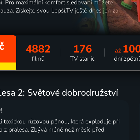
lání. Pro maximální komfort sledování můžete
auza. Získejte svou Lepší.TV ještě dnes jen za
č
4882
176
10
až
filmů
TV stanic
dní zpětn
alesa 2: Světové dobrodružství
!
 toxickou růžovou pěnou, která exploduje při
a z pralesa. Zbývá méně než měsíc před