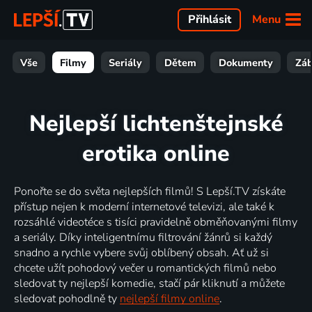
Menu
Přihlásit
Vše
Filmy
Seriály
Dětem
Dokumenty
Zá
Nejlepší lichtenštejnské
erotika online
Ponořte se do světa nejlepších filmů! S Lepší.TV získáte
přístup nejen k moderní internetové televizi, ale také k
rozsáhlé videotéce s tisíci pravidelně obměňovanými filmy
a seriály. Díky inteligentnímu filtrování žánrů si každý
snadno a rychle vybere svůj oblíbený obsah. Ať už si
chcete užít pohodový večer u romantických filmů nebo
sledovat ty nejlepší komedie, stačí pár kliknutí a můžete
sledovat pohodlně ty
nejlepší filmy online
.