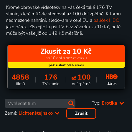
Kromě obrovské videotéky na vás čeká také 176 TV
stanic, které můžete sledovat až 100 dní zpětně. K tomu
neomezené nahrání, sledování v celé EU a
balíček HBO
jako dárek. Získejte Lepší.TV bez závazku za 10 Kč, poté
může být vaše již od 149 Kč měsíčně.
Zkusit za 10 Kč
na 10 dní a bez závazku
4858
176
100
až
dárek
filmů
TV stanic
dní zpětně
Typ:
Erotika
Země:
Lichtenštejnsko
Zrušit