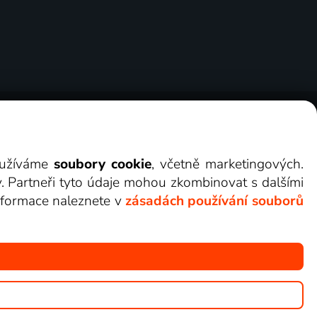
ry
Cookies
Kontakt
Darovat Lepší.TV
využíváme
soubory cookie
, včetně marketingových.
y. Partneři tyto údaje mohou zkombinovat s dalšími
 informace naleznete v
zásadách používání souborů