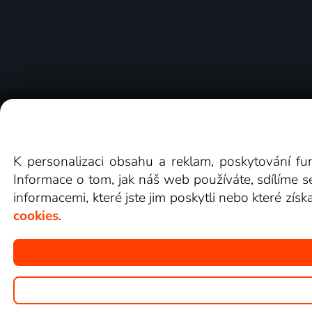
O Lepší.TV
Novinky
Recenze
Obcho
K personalizaci obsahu a reklam, poskytování fu
Informace o tom, jak náš web používáte, sdílíme s
informacemi, které jste jim poskytli nebo které získ
cookies
.