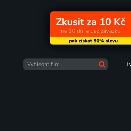
Zkusit za 10 Kč
na 10 dní a bez závazku
T