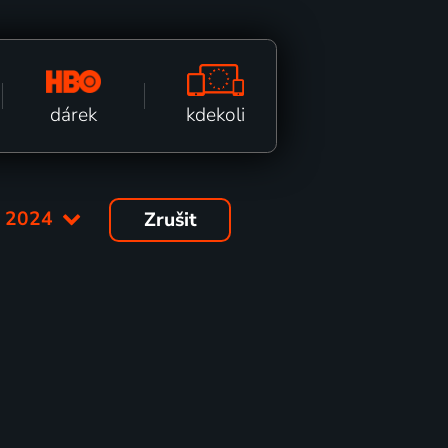
kdekoli
dárek
:
2024
Zrušit