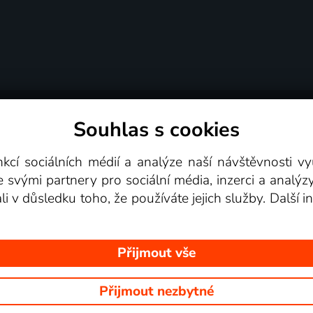
Souhlas s cookies
dní podmínky
Podporovaná zařízení
Pro partne
nkcí sociálních médií a analýze naší návštěvnosti 
e svými partnery pro sociální média, inzerci a analýz
Videotéka
ali v důsledku toho, že používáte jejich služby. Další
Přijmout vše
Přijmout nezbytné