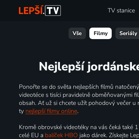
TV stanice
Vše
Filmy
Seriály
Nejlepší jordánsk
Ponořte se do světa nejlepších filmů natočenýc
videotéce s tisíci pravidelně obměňovanými fil
obsah. Ať už si chcete užít pohodový večer u 
ty
nejlepší filmy online
.
Kromě obrovské videotéky na vás čeká také 1
celé EU a
balíček HBO
jako dárek. Získejte Le