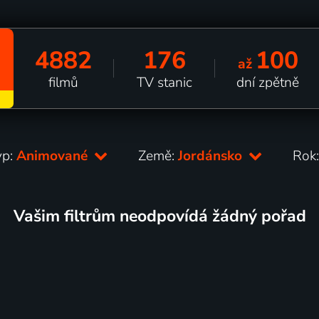
4882
176
100
až
filmů
TV stanic
dní zpětně
yp:
Animované
Země:
Jordánsko
Rok
Vašim filtrům neodpovídá žádný pořad