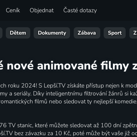
Ceník
Objednat
Časté dotazy
Dětem
Dokumenty
Zábava
Sport
Z
é nové animované filmy 
h roku 2024! S Lepší.TV získáte přístup nejen k moder
my a seriály. Díky inteligentnímu filtrování žánrů si 
romantických filmů nebo sledovat ty nejlepší komedie,
76 TV stanic, které můžete sledovat až 100 dní zpět
pší.TV bez závazku za 10 Kč, poté může být vaše již 