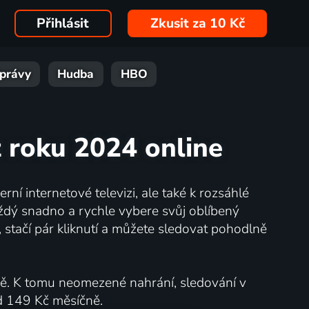
Přihlásit
Zkusit za 10 Kč
právy
Hudba
HBO
z roku 2024 online
ní internetové televizi, ale také k rozsáhlé
každý snadno a rychle vybere svůj oblíbený
 stačí pár kliknutí a můžete sledovat pohodlně
ně. K tomu neomezené nahrání, sledování v
od 149 Kč měsíčně.