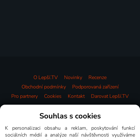
O Lepší.TV
Novinky
Recenze
Obchodní podmínky
Podporovaná zařízení
Pro partnery
Cookies
Kontakt
Darovat Lepší.TV
Videotéka
Souhlas s cookies
K personalizaci obsahu a reklam, poskytování funkcí
sociálních médií a analýze naší návštěvnosti využíváme