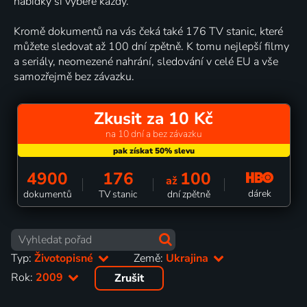
nabídky si vybere každý.
Kromě dokumentů na vás čeká také 176 TV stanic, které
můžete sledovat až 100 dní zpětně. K tomu nejlepší filmy
a seriály, neomezené nahrání, sledování v celé EU a vše
samozřejmě bez závazku.
Zkusit za 10 Kč
na 10 dní a bez závazku
4900
176
100
až
dárek
dokumentů
TV stanic
dní zpětně
Typ:
Životopisné
Země:
Ukrajina
Rok:
2009
Zrušit