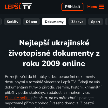
Menu
Přihlásit
Seriály
Dětem
Dokumenty
Zábava
Sport
Nejlepší ukrajinské
životopisné dokumenty z
roku 2009 online
Poznejte věci do hloubky s dechberoucími dokumenty
dostupnými v rozsáhlé videotéce Lepší.TV. Čekají na vás
dokumentární filmy o přírodě, vesmíru, historii, kriminální
příběhy podle skutečných událostí a mnohem více.
Sledujte online
přesně to, na co máte chuť a poznejte
nepoznané přímo z pohodlí vašeho domova. Z pestré