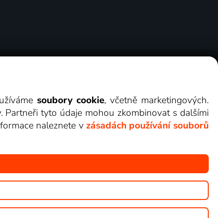
ry
Cookies
Kontakt
Darovat Lepší.TV
využíváme
soubory cookie
, včetně marketingových.
y. Partneři tyto údaje mohou zkombinovat s dalšími
 informace naleznete v
zásadách používání souborů
žete sledovat v Lepší.TV.