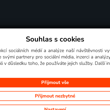
Souhlas s cookies
dní podmínky
Podporovaná zařízení
Pro partne
nkcí sociálních médií a analýze naší návštěvnosti 
e svými partnery pro sociální média, inzerci a analýz
Videotéka
ali v důsledku toho, že používáte jejich služby. Další
Přijmout vše
Přijmout nezbytné
 Na tomto webu jsou zobrazovány obrázky z pořadů TV stanic, které mů
Nastavení