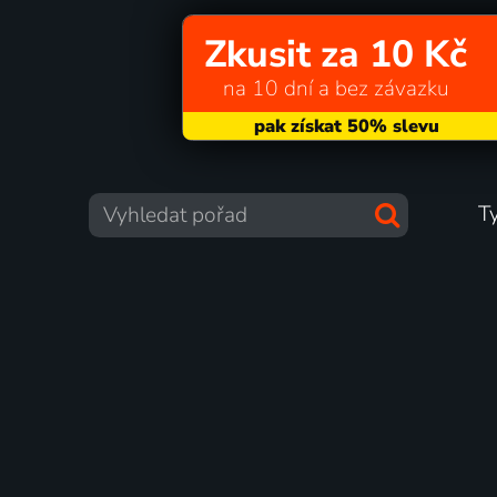
Zkusit za 10 Kč
na 10 dní a bez závazku
T