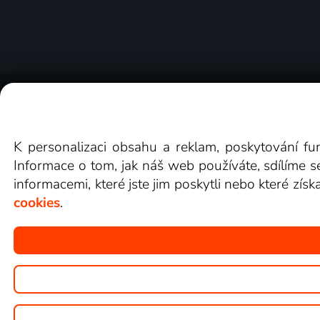
O Lepší.TV
Novinky
Recenze
Obcho
K personalizaci obsahu a reklam, poskytování fu
Informace o tom, jak náš web používáte, sdílíme s
informacemi, které jste jim poskytli nebo které získ
cookies
.
Copyright © goNET s.r.o.