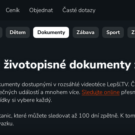
Ceník
Objednat
Časté dotazy
Dětem
Dokumenty
Zábava
Sport
Z
 životopisné dokumenty 
umenty dostupnými v rozsáhlé videotéce Lepší.TV. Če
kutečných událostí a mnohem více.
Sledujte online
přesn
dky si vybere každý.
ic, které můžete sledovat až 100 dní zpětně. K tomu 
vazku.