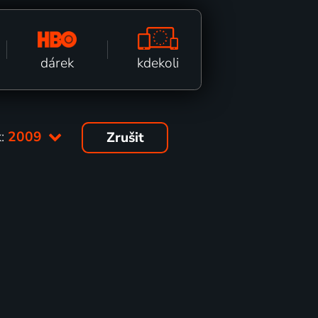
kdekoli
dárek
k:
2009
Zrušit