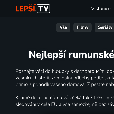
TV stanice
Vše
Filmy
Seriály
Nejlepší rumunské
Poznejte věci do hloubky s dechberoucími dok
vesmíru, historii, kriminální příběhy podle s
přímo z pohodlí vašeho domova. Z pestré nabí
Kromě dokumentů na vás čeká také 176 TV stan
sledování v celé EU a vše samozřejmě bez zá