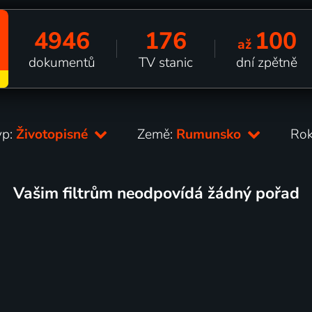
4946
176
100
až
dokumentů
TV stanic
dní zpětně
yp:
Životopisné
Země:
Rumunsko
Ro
Vašim filtrům neodpovídá žádný pořad