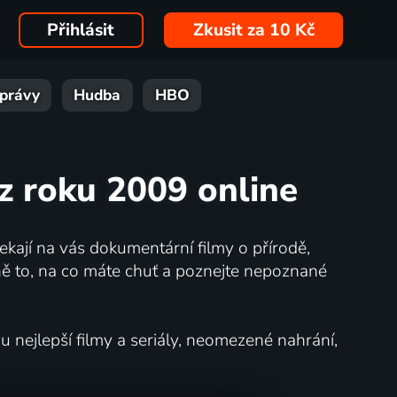
Přihlásit
Zkusit za 10 Kč
právy
Hudba
HBO
z roku 2009 online
kají na vás dokumentární filmy o přírodě,
ě to, na co máte chuť a poznejte nepoznané
nejlepší filmy a seriály, neomezené nahrání,