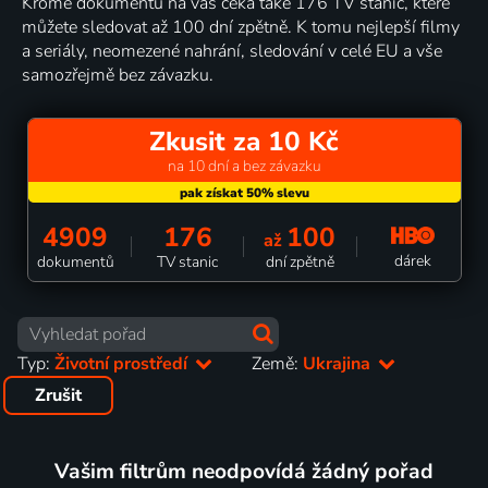
Kromě dokumentů na vás čeká také 176 TV stanic, které
můžete sledovat až 100 dní zpětně. K tomu nejlepší filmy
a seriály, neomezené nahrání, sledování v celé EU a vše
samozřejmě bez závazku.
Zkusit za 10 Kč
na 10 dní a bez závazku
4909
176
100
až
dárek
dokumentů
TV stanic
dní zpětně
Typ:
Životní prostředí
Země:
Ukrajina
Zrušit
Vašim filtrům neodpovídá žádný pořad