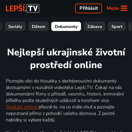
Menu
Přihlásit
Seriály
Dětem
Dokumenty
Zábava
Sport
Nejlepší ukrajinské životní
prostředí online
Poznejte věci do hloubky s dechberoucími dokumenty
dostupnými v rozsáhlé videotéce Lepší.TV. Čekají na vás
dokumentární filmy o přírodě, vesmíru, historii, kriminální
příběhy podle skutečných událostí a mnohem více.
Sledujte online
přesně to, na co máte chuť a poznejte
nepoznané přímo z pohodlí vašeho domova. Z pestré
nabídky si vybere každý.