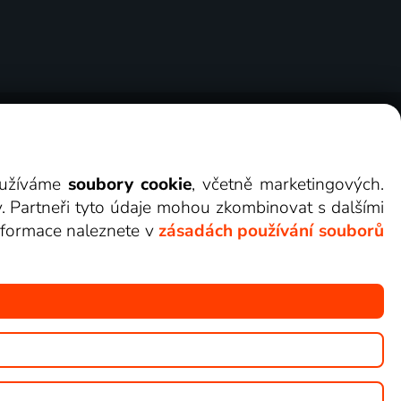
ry
Cookies
Kontakt
Darovat Lepší.TV
využíváme
soubory cookie
, včetně marketingových.
y. Partneři tyto údaje mohou zkombinovat s dalšími
 informace naleznete v
zásadách používání souborů
žete sledovat v Lepší.TV.