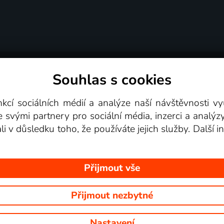
Souhlas s cookies
dní podmínky
Podporovaná zařízení
Pro partne
nkcí sociálních médií a analýze naší návštěvnosti 
e svými partnery pro sociální média, inzerci a analýz
Videotéka
ali v důsledku toho, že používáte jejich služby. Další
Přijmout vše
Přijmout nezbytné
 Na tomto webu jsou zobrazovány obrázky z pořadů TV stanic, které mů
Nastavení