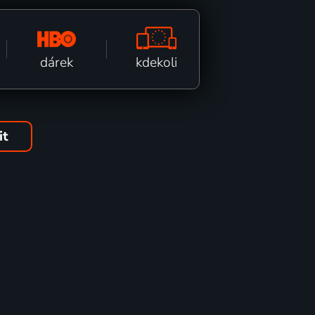
kdekoli
dárek
it