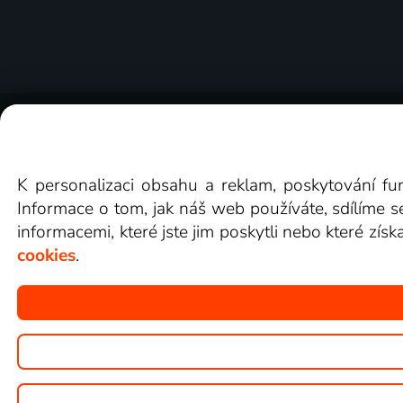
O Lepší.TV
Novinky
Recenze
Obcho
K personalizaci obsahu a reklam, poskytování fu
Informace o tom, jak náš web používáte, sdílíme s
informacemi, které jste jim poskytli nebo které získ
cookies
.
Copyright © goNET s.r.o.