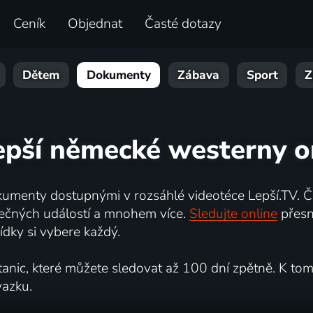
Ceník
Objednat
Časté dotazy
Dětem
Dokumenty
Zábava
Sport
Z
epší německé westerny o
umenty dostupnými v rozsáhlé videotéce Lepší.TV. Če
kutečných událostí a mnohem více.
Sledujte online
přesn
dky si vybere každý.
ic, které můžete sledovat až 100 dní zpětně. K tomu 
vazku.