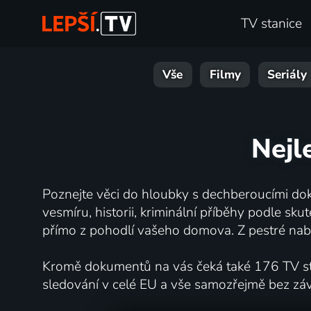
TV stanice
Vše
Filmy
Seriály
Nejl
Poznejte věci do hloubky s dechberoucími dok
vesmíru, historii, kriminální příběhy podle s
přímo z pohodlí vašeho domova. Z pestré nabí
Kromě dokumentů na vás čeká také 176 TV stan
sledování v celé EU a vše samozřejmě bez zá