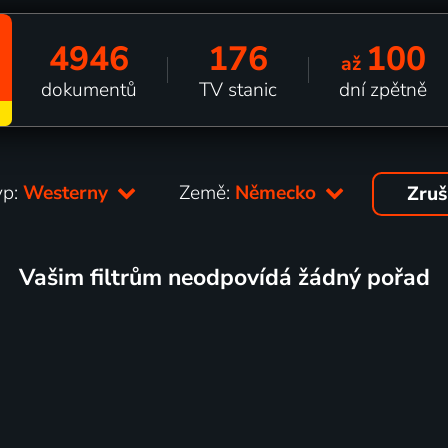
4946
176
100
až
dokumentů
TV stanic
dní zpětně
yp:
Westerny
Země:
Německo
Zruš
Vašim filtrům neodpovídá žádný pořad