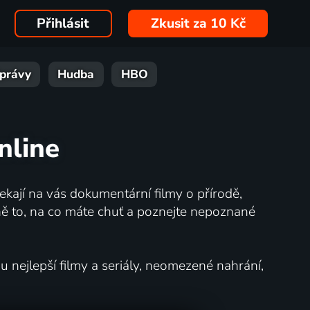
Přihlásit
Zkusit za 10 Kč
právy
Hudba
HBO
nline
kají na vás dokumentární filmy o přírodě,
ě to, na co máte chuť a poznejte nepoznané
nejlepší filmy a seriály, neomezené nahrání,