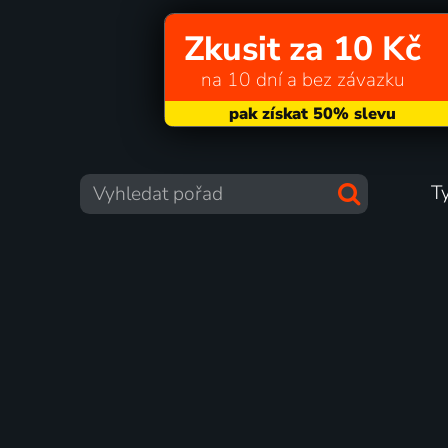
Zkusit za 10 Kč
na 10 dní a bez závazku
T