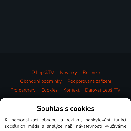
O Lepší.TV
Novinky
Recenze
Obchodní podmínky
Podporovaná zařízení
Pro partnery
Cookies
Kontakt
Darovat Lepší.TV
Videotéka
Souhlas s cookies
K personalizaci obsahu a reklam, poskytování funkcí
sociálních médií a analýze naší návštěvnosti využíváme