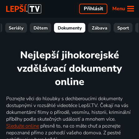
Menu
Přihlásit
Seriály
Dětem
Dokumenty
Zábava
Sport
Nejlepší jihokorejské
vzdělávací dokumenty
online
Poznejte věci do hloubky s dechberoucími dokumenty
dostupnými v rozsáhlé videotéce Lepší.TV. Čekají na vás
dokumentární filmy o přírodě, vesmíru, historii, kriminální
příběhy podle skutečných událostí a mnohem více.
Sledujte online
přesně to, na co máte chuť a poznejte
nepoznané přímo z pohodlí vašeho domova. Z pestré