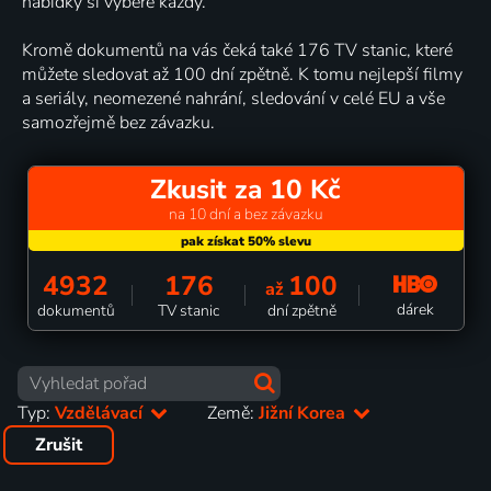
nabídky si vybere každý.
Kromě dokumentů na vás čeká také 176 TV stanic, které
můžete sledovat až 100 dní zpětně. K tomu nejlepší filmy
a seriály, neomezené nahrání, sledování v celé EU a vše
samozřejmě bez závazku.
Zkusit za 10 Kč
na 10 dní a bez závazku
4932
176
100
až
dárek
dokumentů
TV stanic
dní zpětně
Typ:
Vzdělávací
Země:
Jižní Korea
Zrušit