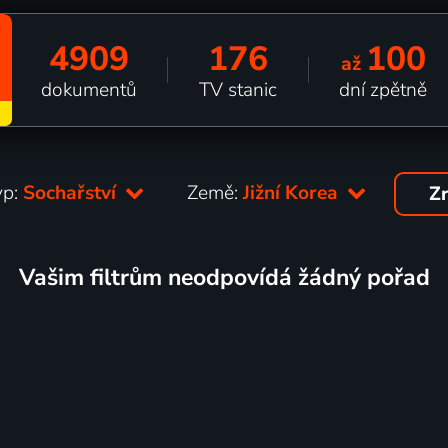
4909
176
100
až
dokumentů
TV stanic
dní zpětně
yp:
Sochařství
Země:
Jižní Korea
Zr
Vašim filtrům neodpovídá žádný pořad