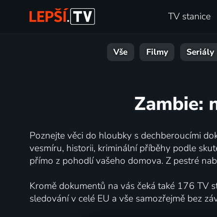
TV stanice
Vše
Filmy
Seriály
Zambie: 
Poznejte věci do hloubky s dechberoucími dok
vesmíru, historii, kriminální příběhy podle s
přímo z pohodlí vašeho domova. Z pestré nabí
Kromě dokumentů na vás čeká také 176 TV stan
sledování v celé EU a vše samozřejmě bez zá