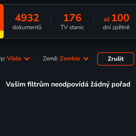
4932
176
100
až
dokumentů
TV stanic
dní zpětně
yp:
Věda
Země:
Zambie
Zrušit
Vašim filtrům neodpovídá žádný pořad