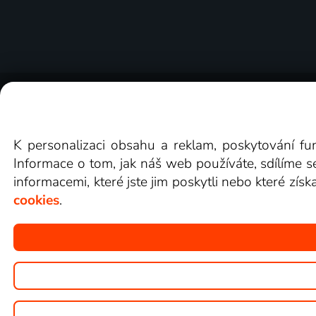
O Lepší.TV
Novinky
Recenze
Obcho
K personalizaci obsahu a reklam, poskytování fu
Informace o tom, jak náš web používáte, sdílíme s
informacemi, které jste jim poskytli nebo které získ
cookies
.
Copyright © goNET s.r.o.