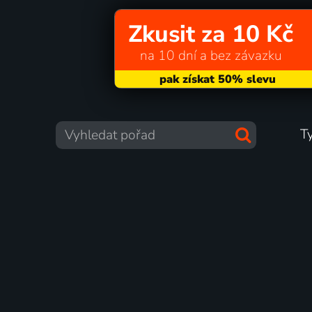
Zkusit za 10 Kč
na 10 dní a bez závazku
T