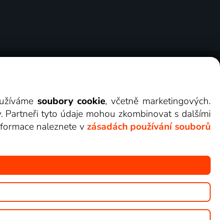
ry
Cookies
Kontakt
Darovat Lepší.TV
využíváme
soubory cookie
, včetně marketingových.
y. Partneři tyto údaje mohou zkombinovat s dalšími
 informace naleznete v
zásadách používání souborů
žete sledovat v Lepší.TV.