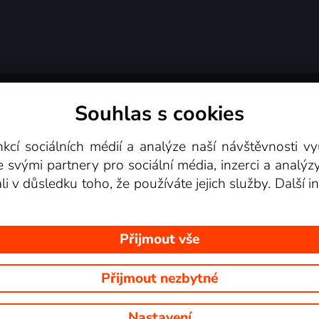
Souhlas s cookies
dní podmínky
Podporovaná zařízení
Pro partne
nkcí sociálních médií a analýze naší návštěvnosti 
e svými partnery pro sociální média, inzerci a analýz
Videotéka
ali v důsledku toho, že používáte jejich služby. Další
Přijmout vše
Přijmout nezbytné
 Na tomto webu jsou zobrazovány obrázky z pořadů TV stanic, které mů
Nastavení