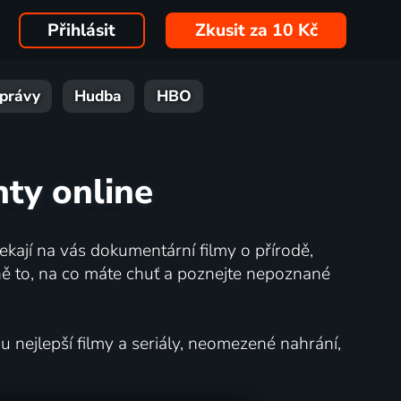
Přihlásit
Zkusit za 10 Kč
právy
Hudba
HBO
ty online
kají na vás dokumentární filmy o přírodě,
ě to, na co máte chuť a poznejte nepoznané
nejlepší filmy a seriály, neomezené nahrání,