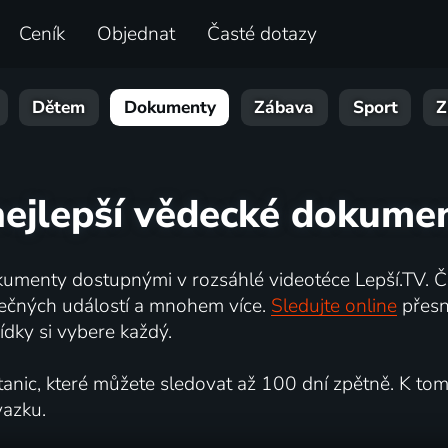
Ceník
Objednat
Časté dotazy
Dětem
Dokumenty
Zábava
Sport
Z
nejlepší vědecké dokumen
umenty dostupnými v rozsáhlé videotéce Lepší.TV. Če
kutečných událostí a mnohem více.
Sledujte online
přesn
dky si vybere každý.
ic, které můžete sledovat až 100 dní zpětně. K tomu 
vazku.