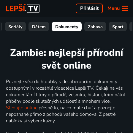
Menu
Přihlásit
Seriály
Dětem
Dokumenty
Zábava
Sport
Zambie: nejlepší přírodní
svět online
Poznejte věci do hloubky s dechberoucími dokumenty
dostupnými v rozsáhlé videotéce Lepší.TV. Čekají na vás
dokumentární filmy o přírodě, vesmíru, historii, kriminální
příběhy podle skutečných událostí a mnohem více.
Sledujte online
přesně to, na co máte chuť a poznejte
nepoznané přímo z pohodlí vašeho domova. Z pestré
nabídky si vybere každý.