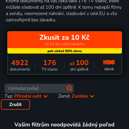
Kromě dokumentů na vás čeká také 176 TV stanic, které
můžete sledovat až 100 dní zpětně. K tomu nejlepší filmy
a seriály, neomezené nahrání, sledování v celé EU a vše
samozřejmě bez závazku.
Zkusit za 10 Kč
na 10 dní a bez závazku
4922
176
100
až
dárek
dokumentů
TV stanic
dní zpětně
Typ:
Přírodní svět
Země:
Zambie
Zrušit
Vašim filtrům neodpovídá žádný pořad