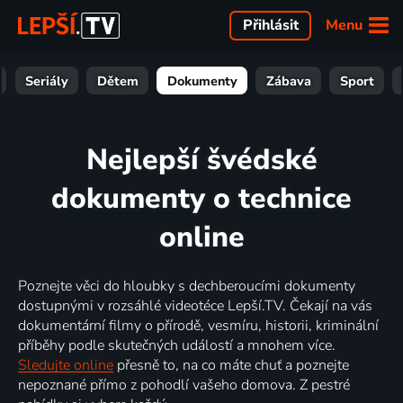
Menu
Přihlásit
Seriály
Dětem
Dokumenty
Zábava
Sport
Nejlepší švédské
dokumenty o technice
online
Poznejte věci do hloubky s dechberoucími dokumenty
dostupnými v rozsáhlé videotéce Lepší.TV. Čekají na vás
dokumentární filmy o přírodě, vesmíru, historii, kriminální
příběhy podle skutečných událostí a mnohem více.
Sledujte online
přesně to, na co máte chuť a poznejte
nepoznané přímo z pohodlí vašeho domova. Z pestré