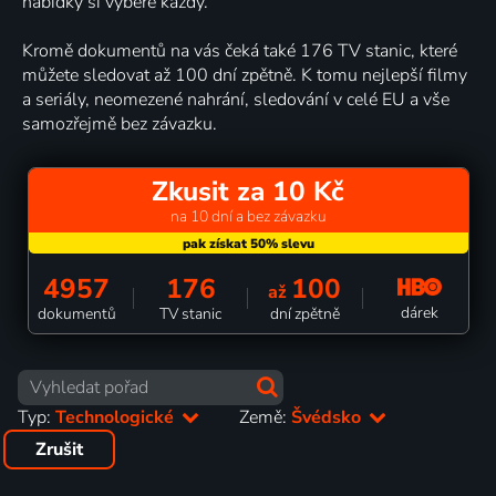
nabídky si vybere každý.
Kromě dokumentů na vás čeká také 176 TV stanic, které
můžete sledovat až 100 dní zpětně. K tomu nejlepší filmy
a seriály, neomezené nahrání, sledování v celé EU a vše
samozřejmě bez závazku.
Zkusit za 10 Kč
na 10 dní a bez závazku
4957
176
100
až
dárek
dokumentů
TV stanic
dní zpětně
Typ:
Technologické
Země:
Švédsko
Zrušit