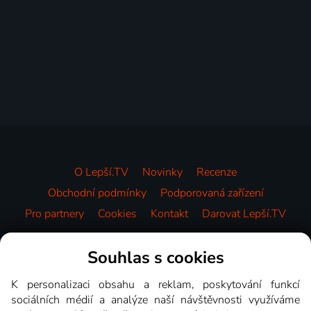
O Lepší.TV
Novinky
Recenze
Obchodní podmínky
Podporovaná zařízení
Pro partnery
Cookies
Kontakt
Darovat Lepší.TV
Videotéka
Souhlas s cookies
K personalizaci obsahu a reklam, poskytování funkcí
sociálních médií a analýze naší návštěvnosti využíváme