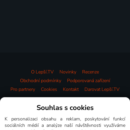
O Lepší.TV
Novinky
Recenze
Obchodní podmínky
Podporovaná zařízení
Pro partnery
Cookies
Kontakt
Darovat Lepší.TV
Videotéka
Souhlas s cookies
K personalizaci obsahu a reklam, poskytování funkcí
sociálních médií a analýze naší návštěvnosti využíváme