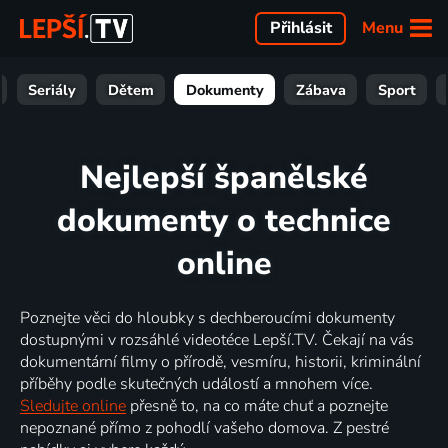
Menu
Přihlásit
Seriály
Dětem
Dokumenty
Zábava
Sport
Nejlepší španělské
dokumenty o technice
online
Poznejte věci do hloubky s dechberoucími dokumenty
dostupnými v rozsáhlé videotéce Lepší.TV. Čekají na vás
dokumentární filmy o přírodě, vesmíru, historii, kriminální
příběhy podle skutečných událostí a mnohem více.
Sledujte online
přesně to, na co máte chuť a poznejte
nepoznané přímo z pohodlí vašeho domova. Z pestré