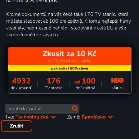
nabídky si vybere každý.
Kromě dokumentů na vás čeká také 176 TV stanic, které
můžete sledovat až 100 dní zpětně. K tomu nejlepší filmy
a seriály, neomezené nahrání, sledování v celé EU a vše
samozřejmě bez závazku.
Zkusit za 10 Kč
na 10 dní a bez závazku
4932
176
100
až
dárek
dokumentů
TV stanic
dní zpětně
Typ:
Technologické
Země:
Španělsko
Zrušit