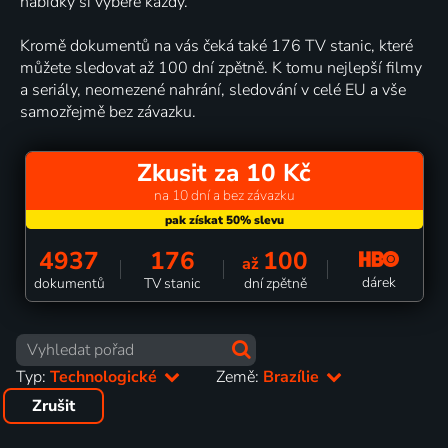
nabídky si vybere každý.
Kromě dokumentů na vás čeká také 176 TV stanic, které
můžete sledovat až 100 dní zpětně. K tomu nejlepší filmy
a seriály, neomezené nahrání, sledování v celé EU a vše
samozřejmě bez závazku.
Zkusit za 10 Kč
na 10 dní a bez závazku
4937
176
100
až
dárek
dokumentů
TV stanic
dní zpětně
Typ:
Technologické
Země:
Brazílie
Zrušit