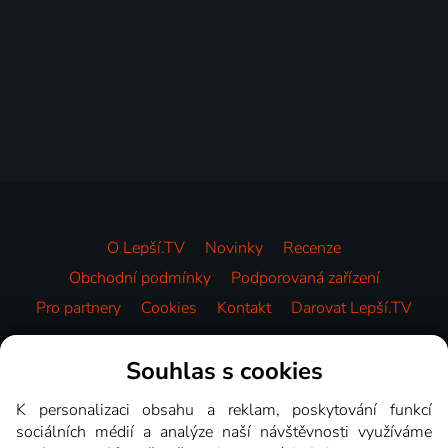
O Lepší.TV
Novinky
Recenze
Obchodní podmínky
Podporovaná zařízení
Pro partnery
Cookies
Kontakt
Darovat Lepší.TV
Videotéka
Souhlas s cookies
K personalizaci obsahu a reklam, poskytování funkcí
sociálních médií a analýze naší návštěvnosti využíváme