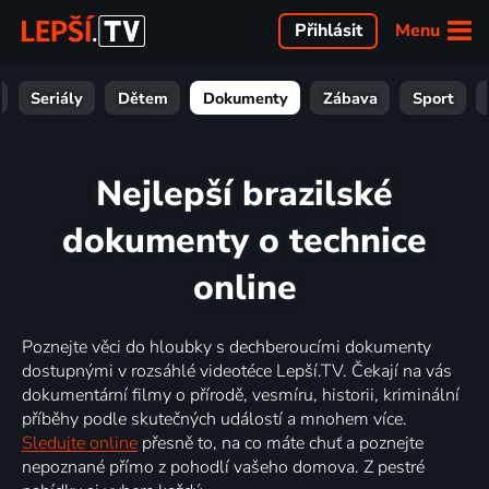
Menu
Přihlásit
Seriály
Dětem
Dokumenty
Zábava
Sport
Nejlepší brazilské
dokumenty o technice
online
Poznejte věci do hloubky s dechberoucími dokumenty
dostupnými v rozsáhlé videotéce Lepší.TV. Čekají na vás
dokumentární filmy o přírodě, vesmíru, historii, kriminální
příběhy podle skutečných událostí a mnohem více.
Sledujte online
přesně to, na co máte chuť a poznejte
nepoznané přímo z pohodlí vašeho domova. Z pestré