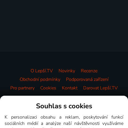
O Lepší.TV
Novinky
Recenze
Obchodní podmínky
Podporovaná zařízení
Pro partnery
Cookies
Kontakt
Darovat Lepší.TV
Videotéka
Souhlas s cookies
K personalizaci obsahu a reklam, poskytování funkcí
sociálních médií a analýze naší návštěvnosti využíváme