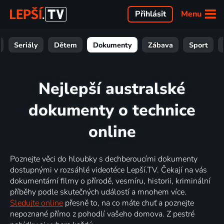
Menu
Přihlásit
Seriály
Dětem
Dokumenty
Zábava
Sport
Nejlepší australské
dokumenty o technice
online
Poznejte věci do hloubky s dechberoucími dokumenty
dostupnými v rozsáhlé videotéce Lepší.TV. Čekají na vás
dokumentární filmy o přírodě, vesmíru, historii, kriminální
příběhy podle skutečných událostí a mnohem více.
Sledujte online
přesně to, na co máte chuť a poznejte
nepoznané přímo z pohodlí vašeho domova. Z pestré