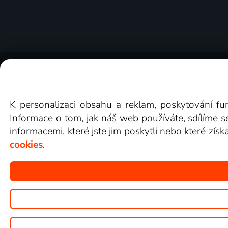
O Lepší.TV
Novinky
Recenze
Obcho
K personalizaci obsahu a reklam, poskytování fu
Informace o tom, jak náš web používáte, sdílíme s
informacemi, které jste jim poskytli nebo které získ
cookies
.
Copyright © goNET s.r.o.