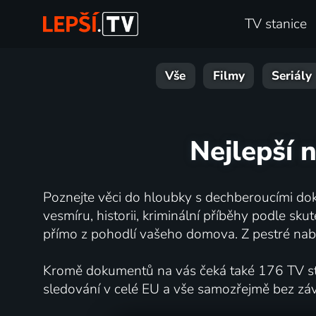
TV stanice
Vše
Filmy
Seriály
Nejlepší 
Poznejte věci do hloubky s dechberoucími dok
vesmíru, historii, kriminální příběhy podle s
přímo z pohodlí vašeho domova. Z pestré nabí
Kromě dokumentů na vás čeká také 176 TV stan
sledování v celé EU a vše samozřejmě bez zá