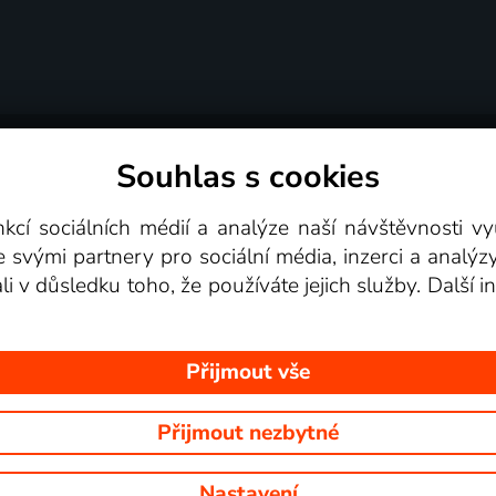
Souhlas s cookies
dní podmínky
Podporovaná zařízení
Pro partne
nkcí sociálních médií a analýze naší návštěvnosti 
e svými partnery pro sociální média, inzerci a analýz
Videotéka
ali v důsledku toho, že používáte jejich služby. Další
Přijmout vše
Přijmout nezbytné
 Na tomto webu jsou zobrazovány obrázky z pořadů TV stanic, které mů
Nastavení