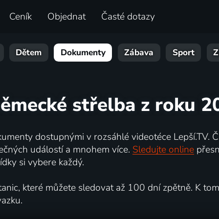
Ceník
Objednat
Časté dotazy
Dětem
Dokumenty
Zábava
Sport
Z
německé střelba z roku 2
umenty dostupnými v rozsáhlé videotéce Lepší.TV. Če
kutečných událostí a mnohem více.
Sledujte online
přesn
dky si vybere každý.
ic, které můžete sledovat až 100 dní zpětně. K tomu 
vazku.