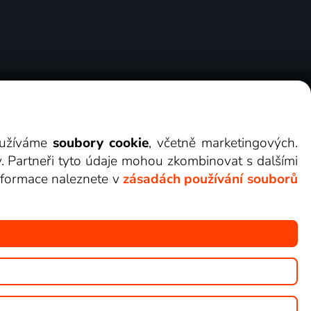
ry
Cookies
Kontakt
Darovat Lepší.TV
využíváme
soubory cookie
, včetně marketingových.
y. Partneři tyto údaje mohou zkombinovat s dalšími
 informace naleznete v
zásadách používání souborů
žete sledovat v Lepší.TV.