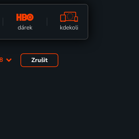
kdekoli
dárek
08
Zrušit