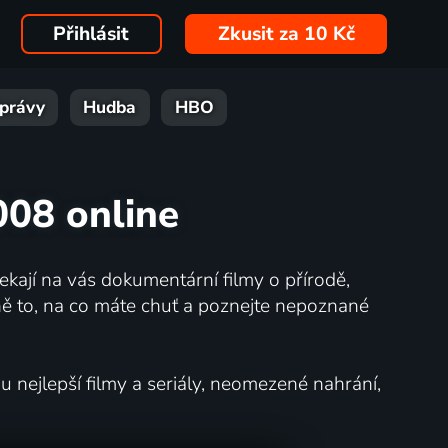
Přihlásit
Zkusit za 10 Kč
právy
Hudba
HBO
008 online
kají na vás dokumentární filmy o přírodě,
ě to, na co máte chuť a poznejte nepoznané
nejlepší filmy a seriály, neomezené nahrání,