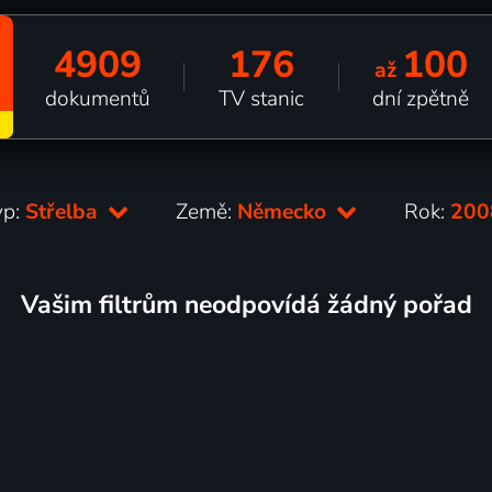
4909
176
100
až
dokumentů
TV stanic
dní zpětně
yp:
Střelba
Země:
Německo
Rok:
20
Vašim filtrům neodpovídá žádný pořad