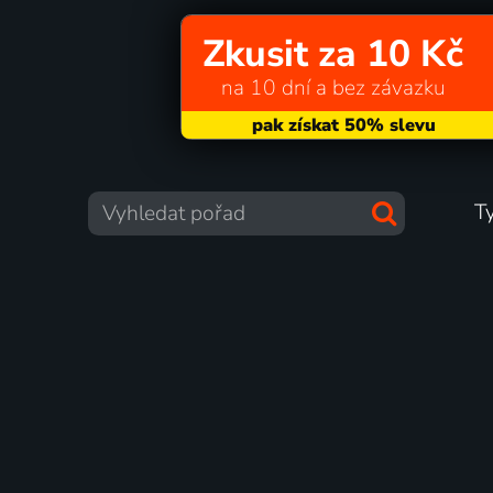
Zkusit za 10 Kč
na 10 dní a bez závazku
T