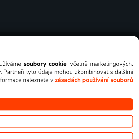
ry
Cookies
Kontakt
Darovat Lepší.TV
využíváme
soubory cookie
, včetně marketingových.
y. Partneři tyto údaje mohou zkombinovat s dalšími
 informace naleznete v
zásadách používání souborů
žete sledovat v Lepší.TV.