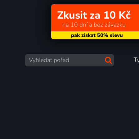
Zkusit za 10 Kč
na 10 dní a bez závazku
T