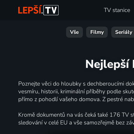
TV stanice
Vše
Filmy
Seriály
Nejlepší
Poznejte věci do hloubky s dechberoucími dok
vesmíru, historii, kriminální příběhy podle s
přímo z pohodlí vašeho domova. Z pestré nabí
Kromě dokumentů na vás čeká také 176 TV stan
sledování v celé EU a vše samozřejmě bez zá