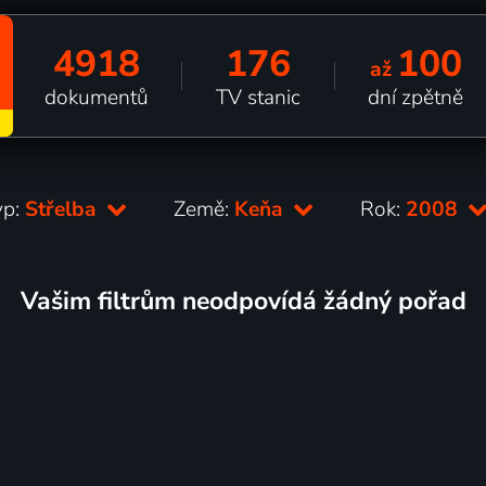
4918
176
100
až
dokumentů
TV stanic
dní zpětně
yp:
Střelba
Země:
Keňa
Rok:
2008
Vašim filtrům neodpovídá žádný pořad