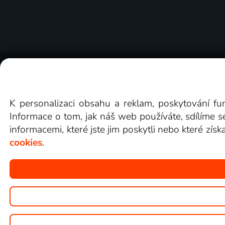
O Lepší.TV
Novinky
Recenze
Obcho
K personalizaci obsahu a reklam, poskytování fu
Informace o tom, jak náš web používáte, sdílíme s
informacemi, které jste jim poskytli nebo které získ
cookies
.
Copyright © goNET s.r.o.