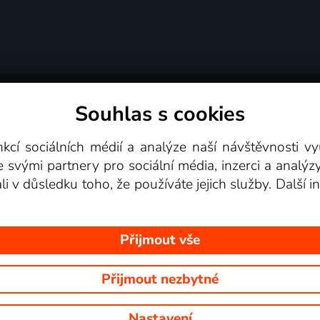
Souhlas s cookies
dní podmínky
Podporovaná zařízení
Pro partne
nkcí sociálních médií a analýze naší návštěvnosti 
e svými partnery pro sociální média, inzerci a analýz
Videotéka
ali v důsledku toho, že používáte jejich služby. Další
Přijmout vše
Přijmout nezbytné
 Na tomto webu jsou zobrazovány obrázky z pořadů TV stanic, které mů
Nastavení