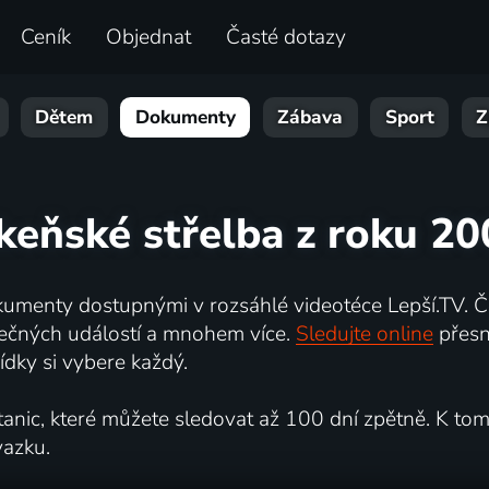
Ceník
Objednat
Časté dotazy
Dětem
Dokumenty
Zábava
Sport
Z
 keňské střelba z roku 20
umenty dostupnými v rozsáhlé videotéce Lepší.TV. Če
kutečných událostí a mnohem více.
Sledujte online
přesn
dky si vybere každý.
ic, které můžete sledovat až 100 dní zpětně. K tomu 
vazku.