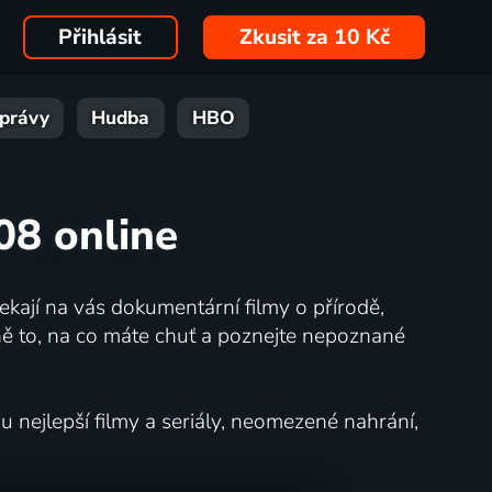
Přihlásit
Zkusit za 10 Kč
právy
Hudba
HBO
08 online
kají na vás dokumentární filmy o přírodě,
ě to, na co máte chuť a poznejte nepoznané
nejlepší filmy a seriály, neomezené nahrání,