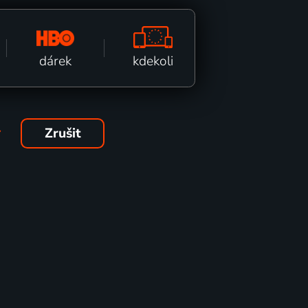
kdekoli
dárek
Zrušit