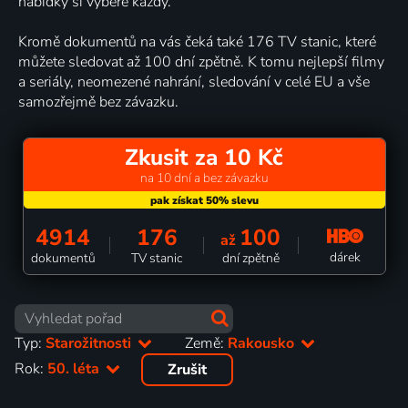
nabídky si vybere každý.
Kromě dokumentů na vás čeká také 176 TV stanic, které
můžete sledovat až 100 dní zpětně. K tomu nejlepší filmy
a seriály, neomezené nahrání, sledování v celé EU a vše
samozřejmě bez závazku.
Zkusit za 10 Kč
na 10 dní a bez závazku
4914
176
100
až
dárek
dokumentů
TV stanic
dní zpětně
Typ:
Starožitnosti
Země:
Rakousko
Rok:
50. léta
Zrušit