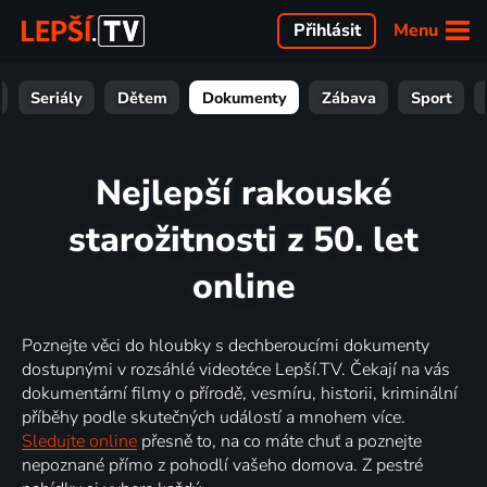
Menu
Přihlásit
Seriály
Dětem
Dokumenty
Zábava
Sport
Nejlepší rakouské
starožitnosti z 50. let
online
Poznejte věci do hloubky s dechberoucími dokumenty
dostupnými v rozsáhlé videotéce Lepší.TV. Čekají na vás
dokumentární filmy o přírodě, vesmíru, historii, kriminální
příběhy podle skutečných událostí a mnohem více.
Sledujte online
přesně to, na co máte chuť a poznejte
nepoznané přímo z pohodlí vašeho domova. Z pestré