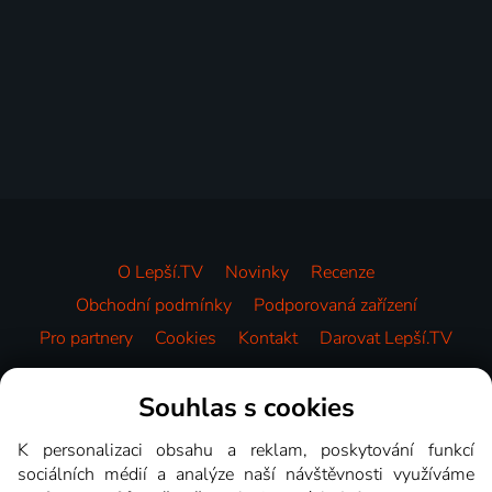
O Lepší.TV
Novinky
Recenze
Obchodní podmínky
Podporovaná zařízení
Pro partnery
Cookies
Kontakt
Darovat Lepší.TV
Videotéka
Souhlas s cookies
K personalizaci obsahu a reklam, poskytování funkcí
sociálních médií a analýze naší návštěvnosti využíváme