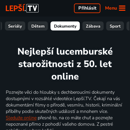
Menu
Přihlásit
Seriály
Dětem
Dokumenty
Zábava
Sport
Nejlepší lucemburské
starožitnosti z 50. let
online
Poznejte věci do hloubky s dechberoucími dokumenty
dostupnými v rozsáhlé videotéce Lepší.TV. Čekají na vás
dokumentární filmy o přírodě, vesmíru, historii, kriminální
příběhy podle skutečných událostí a mnohem více.
Sledujte online
přesně to, na co máte chuť a poznejte
nepoznané přímo z pohodlí vašeho domova. Z pestré