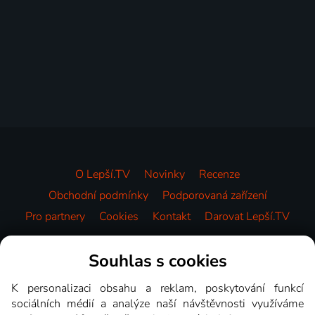
O Lepší.TV
Novinky
Recenze
Obchodní podmínky
Podporovaná zařízení
Pro partnery
Cookies
Kontakt
Darovat Lepší.TV
Videotéka
Souhlas s cookies
K personalizaci obsahu a reklam, poskytování funkcí
sociálních médií a analýze naší návštěvnosti využíváme