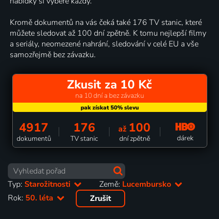
nabídky si vybere každý.
Kromě dokumentů na vás čeká také 176 TV stanic, které
můžete sledovat až 100 dní zpětně. K tomu nejlepší filmy
a seriály, neomezené nahrání, sledování v celé EU a vše
samozřejmě bez závazku.
Zkusit za 10 Kč
na 10 dní a bez závazku
4917
176
100
až
dárek
dokumentů
TV stanic
dní zpětně
Typ:
Starožitnosti
Země:
Lucembursko
Rok:
50. léta
Zrušit