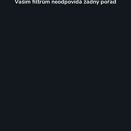
Vašim filtrům neodpovídá žádný pořad