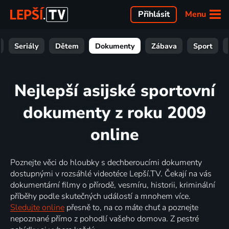
Menu
Přihlásit
Seriály
Dětem
Dokumenty
Zábava
Sport
Nejlepší asijské sportovní
dokumenty z roku 2009
online
Poznejte věci do hloubky s dechberoucími dokumenty
dostupnými v rozsáhlé videotéce Lepší.TV. Čekají na vás
dokumentární filmy o přírodě, vesmíru, historii, kriminální
příběhy podle skutečných událostí a mnohem více.
Sledujte online
přesně to, na co máte chuť a poznejte
nepoznané přímo z pohodlí vašeho domova. Z pestré