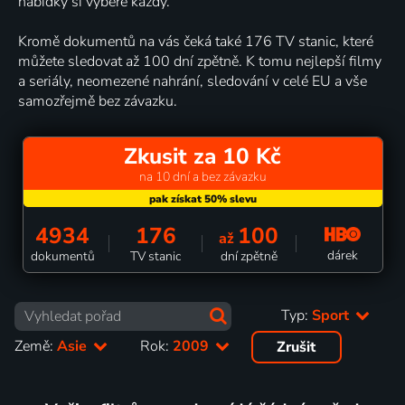
nabídky si vybere každý.
Kromě dokumentů na vás čeká také 176 TV stanic, které
můžete sledovat až 100 dní zpětně. K tomu nejlepší filmy
a seriály, neomezené nahrání, sledování v celé EU a vše
samozřejmě bez závazku.
Zkusit za 10 Kč
na 10 dní a bez závazku
4934
176
100
až
dárek
dokumentů
TV stanic
dní zpětně
Typ:
Sport
Země:
Asie
Rok:
2009
Zrušit