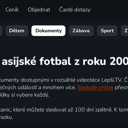
Ceník
Objednat
Časté dotazy
Dětem
Dokumenty
Zábava
Sport
Z
 asijské fotbal z roku 20
umenty dostupnými v rozsáhlé videotéce Lepší.TV. Če
kutečných událostí a mnohem více.
Sledujte online
přesn
dky si vybere každý.
ic, které můžete sledovat až 100 dní zpětně. K tomu 
vazku.