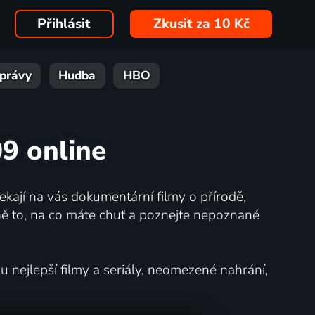
Přihlásit
Zkusit za 10 Kč
právy
Hudba
HBO
09 online
kají na vás dokumentární filmy o přírodě,
ě to, na co máte chuť a poznejte nepoznané
nejlepší filmy a seriály, neomezené nahrání,