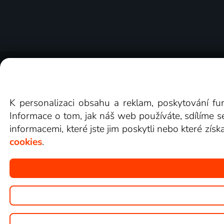
O Lepší.TV
Novinky
Recenze
Obcho
K personalizaci obsahu a reklam, poskytování fu
Informace o tom, jak náš web používáte, sdílíme s
informacemi, které jste jim poskytli nebo které získ
cookies
.
Copyright © goNET s.r.o.