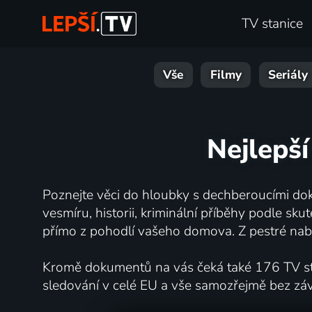
TV stanice
Vše
Filmy
Seriály
Nejlepší
Poznejte věci do hloubky s dechberoucími dok
vesmíru, historii, kriminální příběhy podle s
přímo z pohodlí vašeho domova. Z pestré nabí
Kromě dokumentů na vás čeká také 176 TV stan
sledování v celé EU a vše samozřejmě bez zá