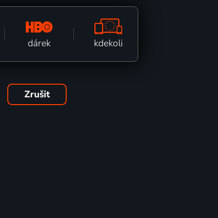
kdekoli
dárek
Zrušit