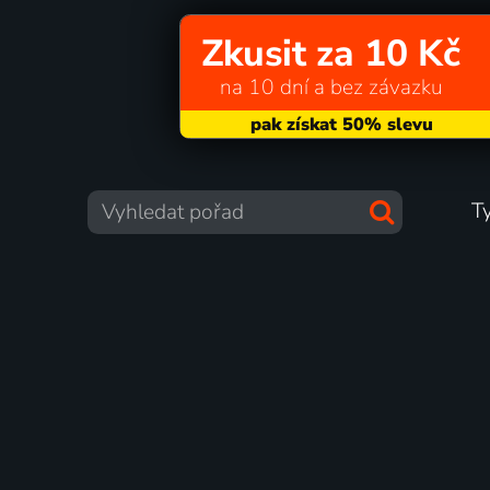
Zkusit za 10 Kč
na 10 dní a bez závazku
T