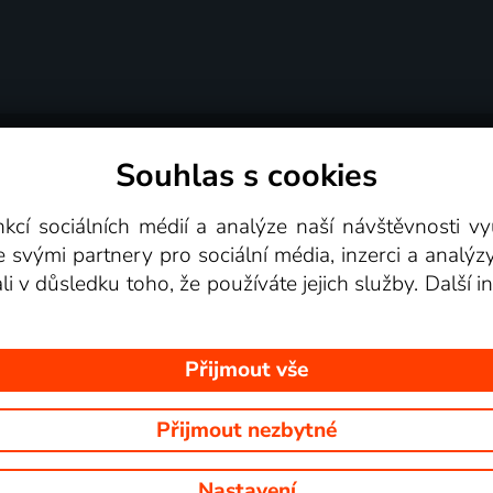
Souhlas s cookies
dní podmínky
Podporovaná zařízení
Pro partne
nkcí sociálních médií a analýze naší návštěvnosti 
e svými partnery pro sociální média, inzerci a analýz
Videotéka
ali v důsledku toho, že používáte jejich služby. Další
Přijmout vše
Přijmout nezbytné
 Na tomto webu jsou zobrazovány obrázky z pořadů TV stanic, které mů
Nastavení