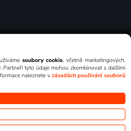
ry
Cookies
Kontakt
Darovat Lepší.TV
využíváme
soubory cookie
, včetně marketingových.
y. Partneři tyto údaje mohou zkombinovat s dalšími
 informace naleznete v
zásadách používání souborů
žete sledovat v Lepší.TV.