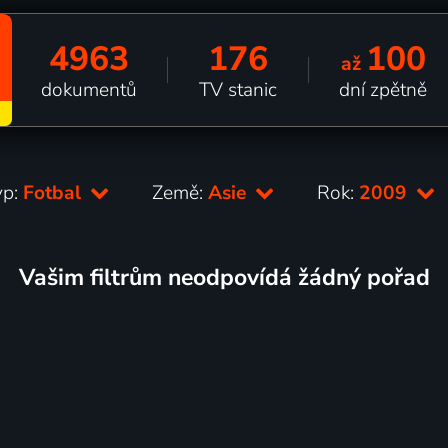
4963
176
100
až
dokumentů
TV stanic
dní zpětně
yp:
Fotbal
Země:
Asie
Rok:
2009
Vašim filtrům neodpovídá žádný pořad