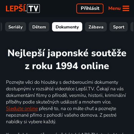
Menu
Přihlásit
Seriály
Dětem
Dokumenty
Zábava
Sport
Nejlepší japonské soutěže
z roku 1994 online
Poznejte věci do hloubky s dechberoucími dokumenty
dostupnými v rozsáhlé videotéce Lepší.TV. Čekají na vás
dokumentární filmy o přírodě, vesmíru, historii, kriminální
příběhy podle skutečných událostí a mnohem více.
Sledujte online
přesně to, na co máte chuť a poznejte
nepoznané přímo z pohodlí vašeho domova. Z pestré
nabídky si vybere každý.