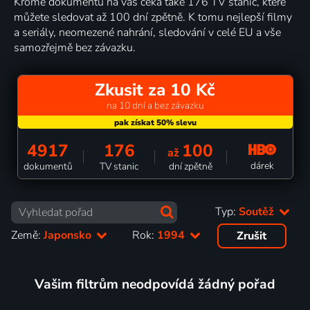
Kromě dokumentů na vás čeká také 176 TV stanic, které
můžete sledovat až 100 dní zpětně. K tomu nejlepší filmy
a seriály, neomezené nahrání, sledování v celé EU a vše
samozřejmě bez závazku.
Zkusit za 10 Kč
na 10 dní a bez závazku
4917
176
100
až
dárek
dokumentů
TV stanic
dní zpětně
Typ:
Soutěž
Země:
Japonsko
Rok:
1994
Zrušit
Vašim filtrům neodpovídá žádný pořad