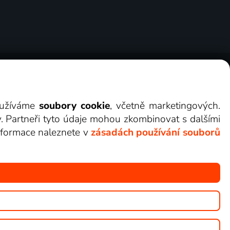
ry
Cookies
Kontakt
Darovat Lepší.TV
využíváme
soubory cookie
, včetně marketingových.
y. Partneři tyto údaje mohou zkombinovat s dalšími
 informace naleznete v
zásadách používání souborů
žete sledovat v Lepší.TV.