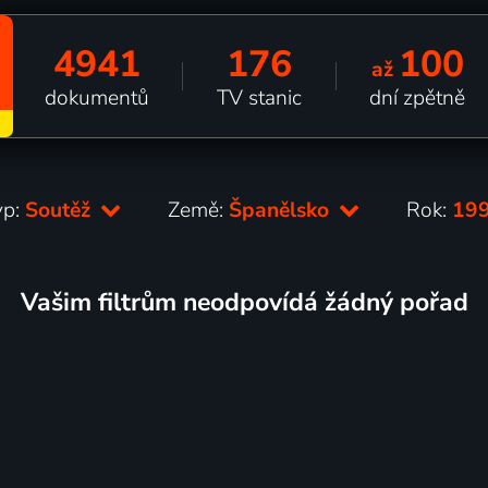
4941
176
100
až
dokumentů
TV stanic
dní zpětně
yp:
Soutěž
Země:
Španělsko
Rok:
19
Vašim filtrům neodpovídá žádný pořad