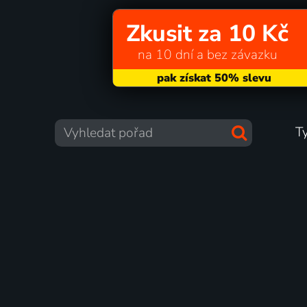
Zkusit za 10 Kč
na 10 dní a bez závazku
T