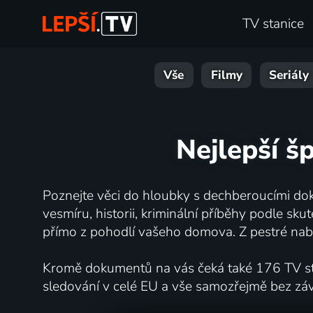
TV stanice
Vše
Filmy
Seriály
Nejlepší š
Poznejte věci do hloubky s dechberoucími dok
vesmíru, historii, kriminální příběhy podle s
přímo z pohodlí vašeho domova. Z pestré nabí
Kromě dokumentů na vás čeká také 176 TV stan
sledování v celé EU a vše samozřejmě bez zá