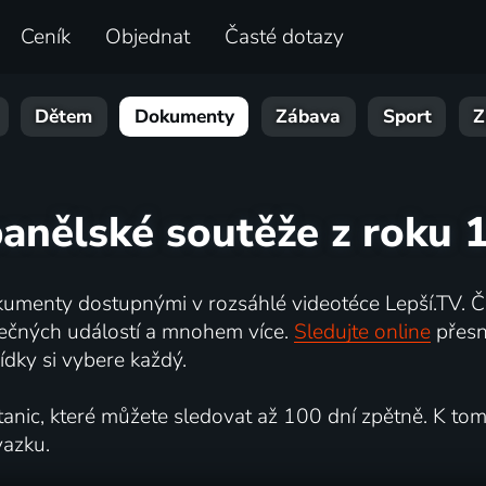
Ceník
Objednat
Časté dotazy
Dětem
Dokumenty
Zábava
Sport
Z
panělské soutěže z roku 
umenty dostupnými v rozsáhlé videotéce Lepší.TV. Če
kutečných událostí a mnohem více.
Sledujte online
přesn
dky si vybere každý.
ic, které můžete sledovat až 100 dní zpětně. K tomu 
vazku.