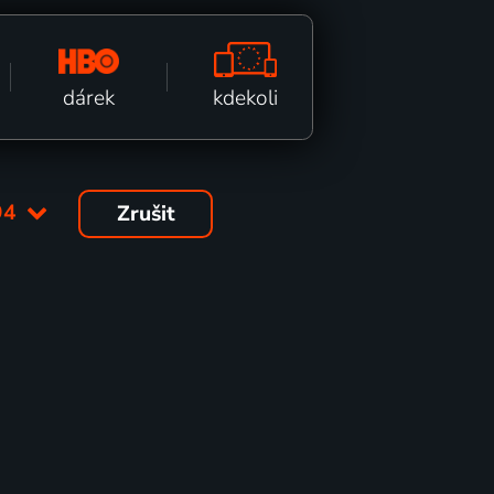
kdekoli
dárek
94
Zrušit