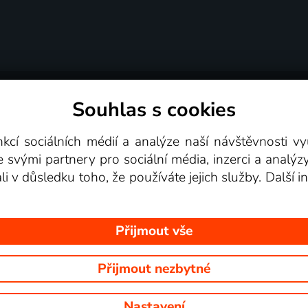
Souhlas s cookies
dní podmínky
Podporovaná zařízení
Pro partne
nkcí sociálních médií a analýze naší návštěvnosti 
e svými partnery pro sociální média, inzerci a analýz
Videotéka
ali v důsledku toho, že používáte jejich služby. Další
Přijmout vše
Přijmout nezbytné
 Na tomto webu jsou zobrazovány obrázky z pořadů TV stanic, které mů
Nastavení