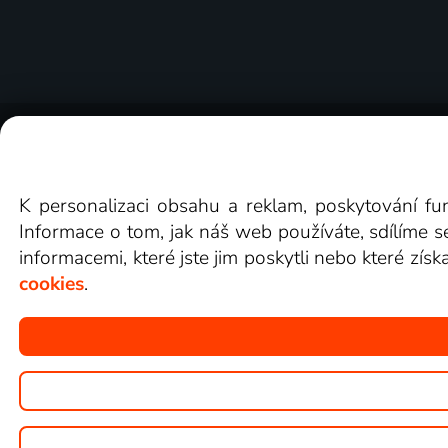
O Lepší.TV
Novinky
Recenze
Obcho
K personalizaci obsahu a reklam, poskytování fu
Informace o tom, jak náš web používáte, sdílíme s
informacemi, které jste jim poskytli nebo které získ
cookies
.
Copyright © goNET s.r.o.