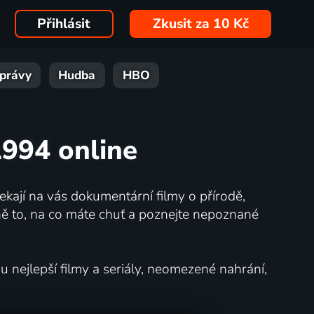
Přihlásit
Zkusit za 10 Kč
právy
Hudba
HBO
1994 online
kají na vás dokumentární filmy o přírodě,
ě to, na co máte chuť a poznejte nepoznané
nejlepší filmy a seriály, neomezené nahrání,