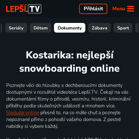
Menu
Přihlásit
Seriály
Dětem
Dokumenty
Zábava
Sport
Kostarika: nejlepší
snowboarding online
Poznejte věci do hloubky s dechberoucími dokumenty
dostupnými v rozsáhlé videotéce Lepší.TV. Čekají na vás
dokumentární filmy o přírodě, vesmíru, historii, kriminální
příběhy podle skutečných událostí a mnohem více.
Sledujte online
přesně to, na co máte chuť a poznejte
nepoznané přímo z pohodlí vašeho domova. Z pestré
nabídky si vybere každý.