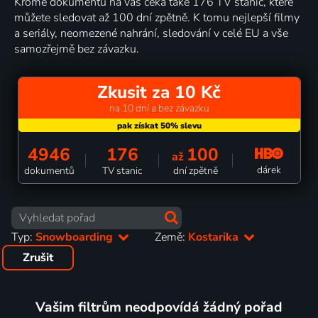
Kromě dokumentů na vás čeká také 176 TV stanic, které
můžete sledovat až 100 dní zpětně. K tomu nejlepší filmy
a seriály, neomezené nahrání, sledování v celé EU a vše
samozřejmě bez závazku.
Zkusit za 10 Kč
na 10 dní a bez závazku
4946
176
100
až
dárek
dokumentů
TV stanic
dní zpětně
Typ:
Snowboarding
Země:
Kostarika
Zrušit
Vašim filtrům neodpovídá žádný pořad