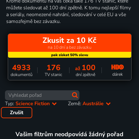
Kromě dokumentů na vás čeká také 176 TV stanic, které
můžete sledovat až 100 dní zpětně. K tomu nejlepší filmy
a seriály, neomezené nahrání, sledování v celé EU a vše
samozřejmě bez závazku.
Zkusit za 10 Kč
na 10 dní a bez závazku
4933
176
100
až
dárek
dokumentů
TV stanic
dní zpětně
Typ:
Science Fiction
Země:
Austrálie
Zrušit
Vašim filtrům neodpovídá žádný pořad