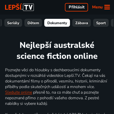
Menu
Přihlásit
Seriály
Dětem
Dokumenty
Zábava
Sport
Nejlepší australské
science fiction online
Poznejte věci do hloubky s dechberoucími dokumenty
dostupnými v rozsáhlé videotéce Lepší.TV. Čekají na vás
dokumentární filmy o přírodě, vesmíru, historii, kriminální
příběhy podle skutečných událostí a mnohem více.
Sledujte online
přesně to, na co máte chuť a poznejte
nepoznané přímo z pohodlí vašeho domova. Z pestré
nabídky si vybere každý.