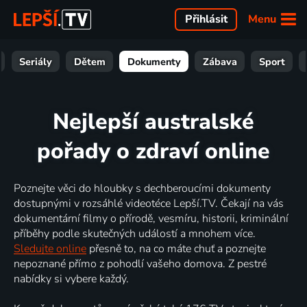
Menu
Přihlásit
Seriály
Dětem
Dokumenty
Zábava
Sport
Nejlepší australské
pořady o zdraví online
Poznejte věci do hloubky s dechberoucími dokumenty
dostupnými v rozsáhlé videotéce Lepší.TV. Čekají na vás
dokumentární filmy o přírodě, vesmíru, historii, kriminální
příběhy podle skutečných událostí a mnohem více.
Sledujte online
přesně to, na co máte chuť a poznejte
nepoznané přímo z pohodlí vašeho domova. Z pestré
nabídky si vybere každý.