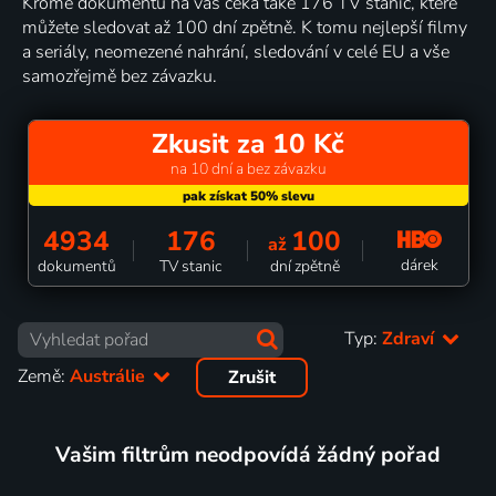
Kromě dokumentů na vás čeká také 176 TV stanic, které
můžete sledovat až 100 dní zpětně. K tomu nejlepší filmy
a seriály, neomezené nahrání, sledování v celé EU a vše
samozřejmě bez závazku.
Zkusit za 10 Kč
na 10 dní a bez závazku
4934
176
100
až
dárek
dokumentů
TV stanic
dní zpětně
Typ:
Zdraví
Země:
Austrálie
Zrušit
Vašim filtrům neodpovídá žádný pořad