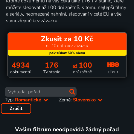
Kromě dokumentů na vás čeká také 176 TV stanic, které
můžete sledovat až 100 dní zpětně. K tomu nejlepší filmy
a seriály, neomezené nahrání, sledování v celé EU a vše
samozřejmě bez závazku.
Zkusit za 10 Kč
na 10 dní a bez závazku
4934
176
100
až
dárek
dokumentů
TV stanic
dní zpětně
Typ:
Romantické
Země:
Slovensko
Zrušit
Vašim filtrům neodpovídá žádný pořad