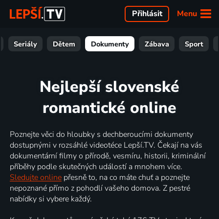
Menu
Přihlásit
Seriály
Dětem
Dokumenty
Zábava
Sport
Nejlepší slovenské
romantické online
Poznejte věci do hloubky s dechberoucími dokumenty
dostupnými v rozsáhlé videotéce Lepší.TV. Čekají na vás
dokumentární filmy o přírodě, vesmíru, historii, kriminální
příběhy podle skutečných událostí a mnohem více.
Sledujte online
přesně to, na co máte chuť a poznejte
nepoznané přímo z pohodlí vašeho domova. Z pestré
nabídky si vybere každý.