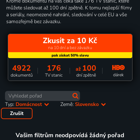
Kromě dokumentů na vás čeká také 176 TV stanic, které
můžete sledovat až 100 dní zpětně. K tomu nejlepší filmy
a seriály, neomezené nahrání, sledování v celé EU a vše
samozřejmě bez závazku.
Zkusit za 10 Kč
na 10 dní a bez závazku
4922
176
100
až
dárek
dokumentů
TV stanic
dní zpětně
Typ:
Domácnost
Země:
Slovensko
Zrušit
Vašim filtrům neodpovídá žádný pořad