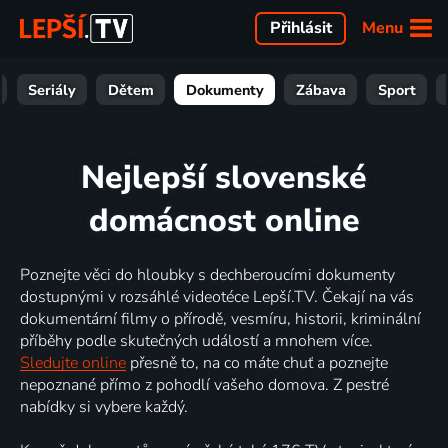
Menu
Přihlásit
Seriály
Dětem
Dokumenty
Zábava
Sport
Nejlepší slovenské
domácnost online
Poznejte věci do hloubky s dechberoucími dokumenty
dostupnými v rozsáhlé videotéce Lepší.TV. Čekají na vás
dokumentární filmy o přírodě, vesmíru, historii, kriminální
příběhy podle skutečných událostí a mnohem více.
Sledujte online
přesně to, na co máte chuť a poznejte
nepoznané přímo z pohodlí vašeho domova. Z pestré
nabídky si vybere každý.