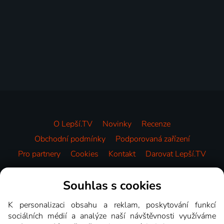
O Lepší.TV
Novinky
Recenze
Obchodní podmínky
Podporovaná zařízení
Pro partnery
Cookies
Kontakt
Darovat Lepší.TV
Videotéka
Souhlas s cookies
K personalizaci obsahu a reklam, poskytování funkcí
sociálních médií a analýze naší návštěvnosti využíváme