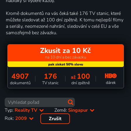
nabídky si vybere každý.
Kromě dokumentů na vás čeká také 176 TV stanic, které
můžete sledovat až 100 dní zpětně. K tomu nejlepší filmy
a seriály, neomezené nahrání, sledování v celé EU a vše
samozřejmě bez závazku.
Zkusit za 10 Kč
na 10 dní a bez závazku
4907
176
100
až
dárek
dokumentů
TV stanic
dní zpětně
Typ:
Reality TV
Země:
Singapur
Rok:
2009
Zrušit