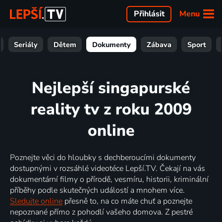
Menu
Přihlásit
Seriály
Dětem
Dokumenty
Zábava
Sport
Nejlepší singapurské
reality tv z roku 2009
online
Poznejte věci do hloubky s dechberoucími dokumenty
dostupnými v rozsáhlé videotéce Lepší.TV. Čekají na vás
dokumentární filmy o přírodě, vesmíru, historii, kriminální
příběhy podle skutečných událostí a mnohem více.
Sledujte online
přesně to, na co máte chuť a poznejte
nepoznané přímo z pohodlí vašeho domova. Z pestré