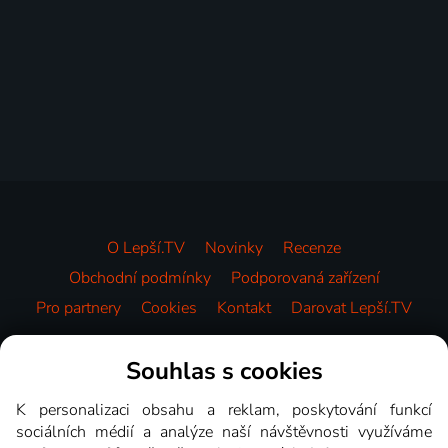
O Lepší.TV
Novinky
Recenze
Obchodní podmínky
Podporovaná zařízení
Pro partnery
Cookies
Kontakt
Darovat Lepší.TV
Videotéka
Souhlas s cookies
K personalizaci obsahu a reklam, poskytování funkcí
sociálních médií a analýze naší návštěvnosti využíváme