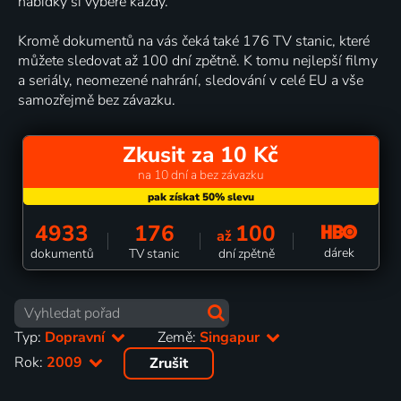
nabídky si vybere každý.
Kromě dokumentů na vás čeká také 176 TV stanic, které
můžete sledovat až 100 dní zpětně. K tomu nejlepší filmy
a seriály, neomezené nahrání, sledování v celé EU a vše
samozřejmě bez závazku.
Zkusit za 10 Kč
na 10 dní a bez závazku
4933
176
100
až
dárek
dokumentů
TV stanic
dní zpětně
Typ:
Dopravní
Země:
Singapur
Rok:
2009
Zrušit