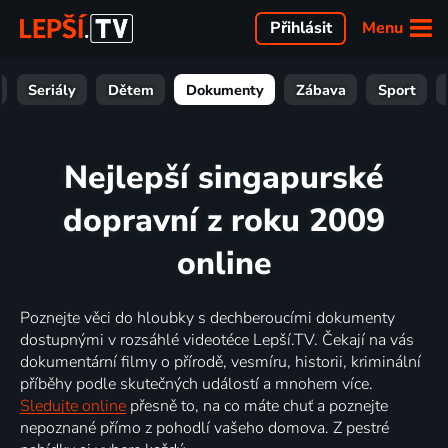
Menu
Přihlásit
Seriály
Dětem
Dokumenty
Zábava
Sport
Nejlepší singapurské
dopravní z roku 2009
online
Poznejte věci do hloubky s dechberoucími dokumenty
dostupnými v rozsáhlé videotéce Lepší.TV. Čekají na vás
dokumentární filmy o přírodě, vesmíru, historii, kriminální
příběhy podle skutečných událostí a mnohem více.
Sledujte online
přesně to, na co máte chuť a poznejte
nepoznané přímo z pohodlí vašeho domova. Z pestré