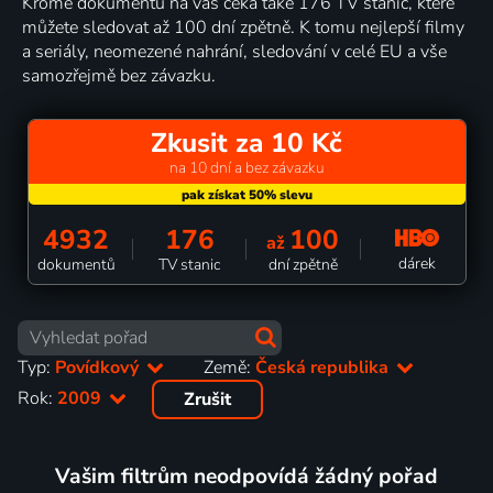
Kromě dokumentů na vás čeká také 176 TV stanic, které
můžete sledovat až 100 dní zpětně. K tomu nejlepší filmy
a seriály, neomezené nahrání, sledování v celé EU a vše
samozřejmě bez závazku.
Zkusit za 10 Kč
na 10 dní a bez závazku
4932
176
100
až
dárek
dokumentů
TV stanic
dní zpětně
Typ:
Povídkový
Země:
Česká republika
Rok:
2009
Zrušit
Vašim filtrům neodpovídá žádný pořad