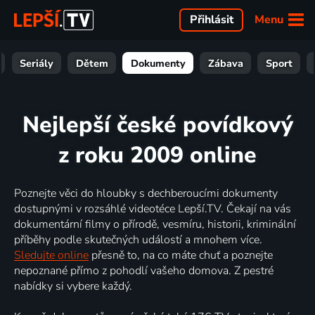
Menu
Přihlásit
Seriály
Dětem
Dokumenty
Zábava
Sport
Nejlepší české povídkový
z roku 2009 online
Poznejte věci do hloubky s dechberoucími dokumenty
dostupnými v rozsáhlé videotéce Lepší.TV. Čekají na vás
dokumentární filmy o přírodě, vesmíru, historii, kriminální
příběhy podle skutečných událostí a mnohem více.
Sledujte online
přesně to, na co máte chuť a poznejte
nepoznané přímo z pohodlí vašeho domova. Z pestré
nabídky si vybere každý.