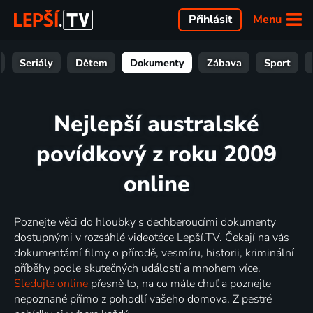
Menu
Přihlásit
Seriály
Dětem
Dokumenty
Zábava
Sport
Nejlepší australské
povídkový z roku 2009
online
Poznejte věci do hloubky s dechberoucími dokumenty
dostupnými v rozsáhlé videotéce Lepší.TV. Čekají na vás
dokumentární filmy o přírodě, vesmíru, historii, kriminální
příběhy podle skutečných událostí a mnohem více.
Sledujte online
přesně to, na co máte chuť a poznejte
nepoznané přímo z pohodlí vašeho domova. Z pestré