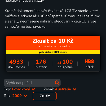
nabídky si vybere každý.
Kromě dokumentů na vás čeká také 176 TV stanic, které
můžete sledovat až 100 dní zpětně. K tomu nejlepší filmy
a seriály, neomezené nahrání, sledování v celé EU a vše
samozřejmě bez závazku.
Zkusit za 10 Kč
na 10 dní a bez závazku
4933
176
100
až
dárek
dokumentů
TV stanic
dní zpětně
Typ:
Povídkový
Země:
Austrálie
Rok:
2009
Zrušit