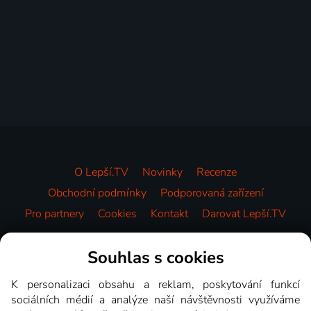
O Lepší.TV
Novinky
Recenze
Obchodní podmínky
Podporovaná zařízení
Pro partnery
Cookies
Kontakt
Darovat Lepší.TV
Videotéka
Souhlas s cookies
K personalizaci obsahu a reklam, poskytování funkcí
sociálních médií a analýze naší návštěvnosti využíváme