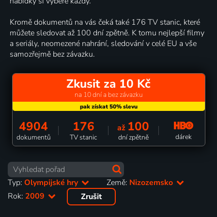
nabídky si vybere každý.
Kromě dokumentů na vás čeká také 176 TV stanic, které
můžete sledovat až 100 dní zpětně. K tomu nejlepší filmy
a seriály, neomezené nahrání, sledování v celé EU a vše
samozřejmě bez závazku.
Zkusit za 10 Kč
na 10 dní a bez závazku
4904
176
100
až
dárek
dokumentů
TV stanic
dní zpětně
Typ:
Olympijské hry
Země:
Nizozemsko
Rok:
2009
Zrušit