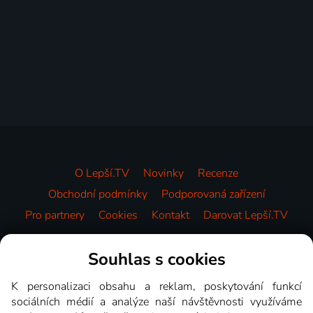
O Lepší.TV
Novinky
Recenze
Obchodní podmínky
Podporovaná zařízení
Pro partnery
Cookies
Kontakt
Darovat Lepší.TV
Videotéka
Souhlas s cookies
K personalizaci obsahu a reklam, poskytování funkcí
sociálních médií a analýze naší návštěvnosti využíváme