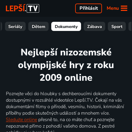
Menu
Přihlásit
Seriály
Dětem
Dokumenty
Zábava
Sport
Nejlepší nizozemské
olympijské hry z roku
2009 online
Poznejte věci do hloubky s dechberoucími dokumenty
dostupnými v rozsáhlé videotéce Lepší.TV. Čekají na vás
dokumentární filmy o přírodě, vesmíru, historii, kriminální
příběhy podle skutečných událostí a mnohem více.
Sledujte online
přesně to, na co máte chuť a poznejte
nepoznané přímo z pohodlí vašeho domova. Z pestré