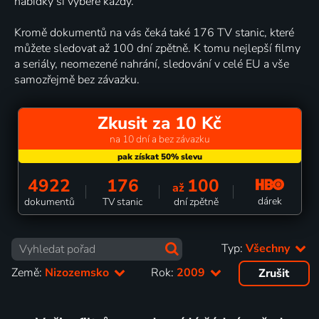
nabídky si vybere každý.
Kromě dokumentů na vás čeká také 176 TV stanic, které
můžete sledovat až 100 dní zpětně. K tomu nejlepší filmy
a seriály, neomezené nahrání, sledování v celé EU a vše
samozřejmě bez závazku.
Zkusit za 10 Kč
na 10 dní a bez závazku
4922
176
100
až
dárek
dokumentů
TV stanic
dní zpětně
Typ:
Všechny
Země:
Nizozemsko
Rok:
2009
Zrušit