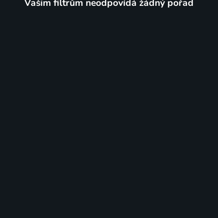
Vašim filtrům neodpovídá žádný pořad