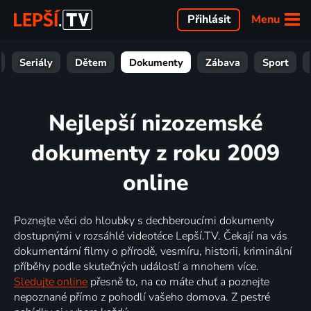
Menu
Přihlásit
Seriály
Dětem
Dokumenty
Zábava
Sport
Nejlepší nizozemské
dokumenty z roku 2009
online
Poznejte věci do hloubky s dechberoucími dokumenty
dostupnými v rozsáhlé videotéce Lepší.TV. Čekají na vás
dokumentární filmy o přírodě, vesmíru, historii, kriminální
příběhy podle skutečných událostí a mnohem více.
Sledujte online
přesně to, na co máte chuť a poznejte
nepoznané přímo z pohodlí vašeho domova. Z pestré