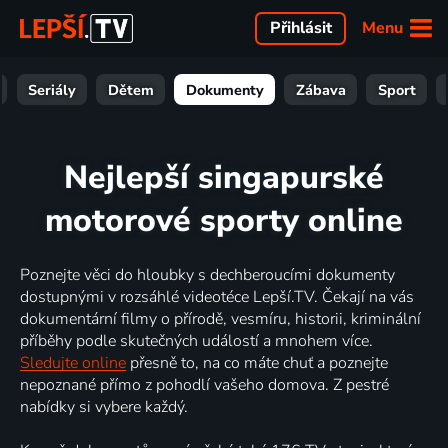
Menu
Přihlásit
Seriály
Dětem
Dokumenty
Zábava
Sport
Nejlepší singapurské
motorové sporty online
Poznejte věci do hloubky s dechberoucími dokumenty
dostupnými v rozsáhlé videotéce Lepší.TV. Čekají na vás
dokumentární filmy o přírodě, vesmíru, historii, kriminální
příběhy podle skutečných událostí a mnohem více.
Sledujte online
přesně to, na co máte chuť a poznejte
nepoznané přímo z pohodlí vašeho domova. Z pestré
nabídky si vybere každý.