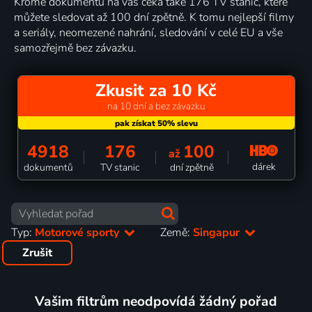
Kromě dokumentů na vás čeká také 176 TV stanic, které
můžete sledovat až 100 dní zpětně. K tomu nejlepší filmy
a seriály, neomezené nahrání, sledování v celé EU a vše
samozřejmě bez závazku.
Zkusit za 10 Kč
na 10 dní a bez závazku
4918
176
100
až
dárek
dokumentů
TV stanic
dní zpětně
Typ:
Motorové sporty
Země:
Singapur
Zrušit
Vašim filtrům neodpovídá žádný pořad