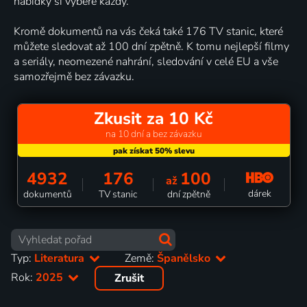
nabídky si vybere každý.
Kromě dokumentů na vás čeká také 176 TV stanic, které
můžete sledovat až 100 dní zpětně. K tomu nejlepší filmy
a seriály, neomezené nahrání, sledování v celé EU a vše
samozřejmě bez závazku.
Zkusit za 10 Kč
na 10 dní a bez závazku
4932
176
100
až
dárek
dokumentů
TV stanic
dní zpětně
Typ:
Literatura
Země:
Španělsko
Rok:
2025
Zrušit