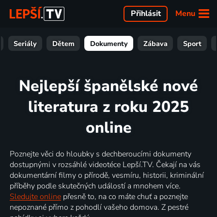
Menu
Přihlásit
Seriály
Dětem
Dokumenty
Zábava
Sport
Nejlepší španělské nové
literatura z roku 2025
online
Poznejte věci do hloubky s dechberoucími dokumenty
dostupnými v rozsáhlé videotéce Lepší.TV. Čekají na vás
dokumentární filmy o přírodě, vesmíru, historii, kriminální
příběhy podle skutečných událostí a mnohem více.
Sledujte online
přesně to, na co máte chuť a poznejte
nepoznané přímo z pohodlí vašeho domova. Z pestré