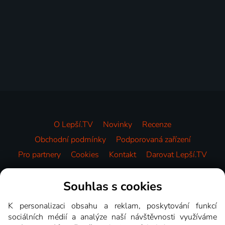
O Lepší.TV
Novinky
Recenze
Obchodní podmínky
Podporovaná zařízení
Pro partnery
Cookies
Kontakt
Darovat Lepší.TV
Videotéka
Souhlas s cookies
K personalizaci obsahu a reklam, poskytování funkcí
sociálních médií a analýze naší návštěvnosti využíváme