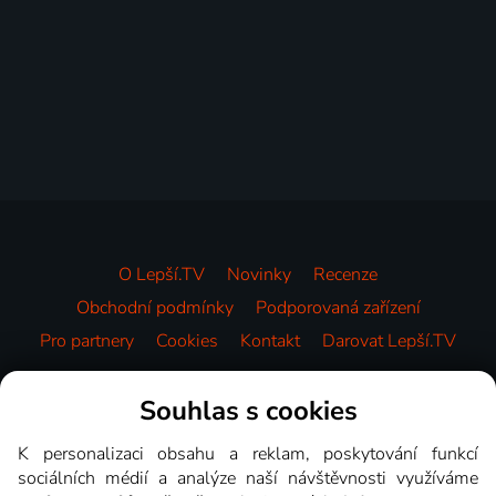
O Lepší.TV
Novinky
Recenze
Obchodní podmínky
Podporovaná zařízení
Pro partnery
Cookies
Kontakt
Darovat Lepší.TV
Videotéka
Souhlas s cookies
K personalizaci obsahu a reklam, poskytování funkcí
sociálních médií a analýze naší návštěvnosti využíváme