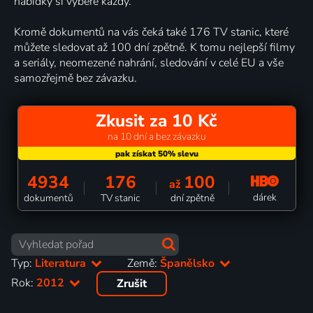
nabídky si vybere každý.
Kromě dokumentů na vás čeká také 176 TV stanic, které
můžete sledovat až 100 dní zpětně. K tomu nejlepší filmy
a seriály, neomezené nahrání, sledování v celé EU a vše
samozřejmě bez závazku.
Zkusit za 10 Kč
na 10 dní a bez závazku
4934
176
100
až
dárek
dokumentů
TV stanic
dní zpětně
Typ:
Literatura
Země:
Španělsko
Rok:
2012
Zrušit