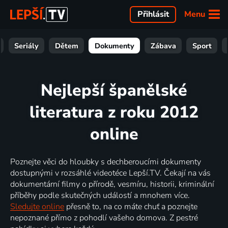
Menu
Přihlásit
Seriály
Dětem
Dokumenty
Zábava
Sport
Nejlepší španělské
literatura z roku 2012
online
Poznejte věci do hloubky s dechberoucími dokumenty
dostupnými v rozsáhlé videotéce Lepší.TV. Čekají na vás
dokumentární filmy o přírodě, vesmíru, historii, kriminální
příběhy podle skutečných událostí a mnohem více.
Sledujte online
přesně to, na co máte chuť a poznejte
nepoznané přímo z pohodlí vašeho domova. Z pestré