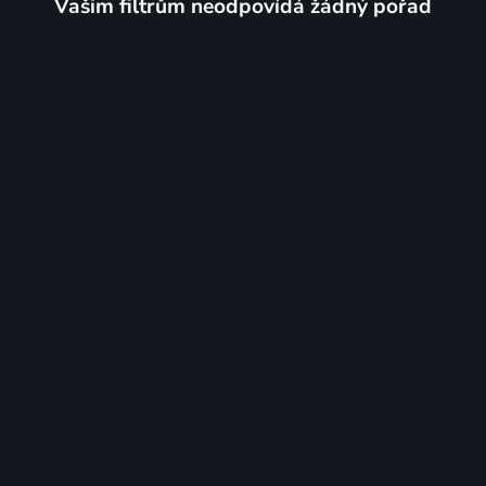
Vašim filtrům neodpovídá žádný pořad