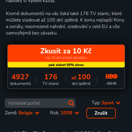
nabídky si vybere každý.
Kromě dokumentů na vás čeká také 176 TV stanic, které
můžete sledovat až 100 dní zpětně. K tomu nejlepší filmy
a seriály, neomezené nahrání, sledování v celé EU a vše
samozřejmě bez závazku.
Zkusit za 10 Kč
na 10 dní a bez závazku
4927
176
100
až
dárek
dokumentů
TV stanic
dní zpětně
Typ:
Sport
Země:
Belgie
Rok:
2009
Zrušit