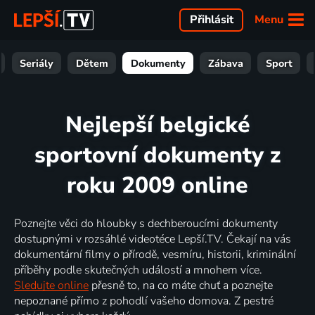
Menu
Přihlásit
Seriály
Dětem
Dokumenty
Zábava
Sport
Nejlepší belgické
sportovní dokumenty z
roku 2009 online
Poznejte věci do hloubky s dechberoucími dokumenty
dostupnými v rozsáhlé videotéce Lepší.TV. Čekají na vás
dokumentární filmy o přírodě, vesmíru, historii, kriminální
příběhy podle skutečných událostí a mnohem více.
Sledujte online
přesně to, na co máte chuť a poznejte
nepoznané přímo z pohodlí vašeho domova. Z pestré