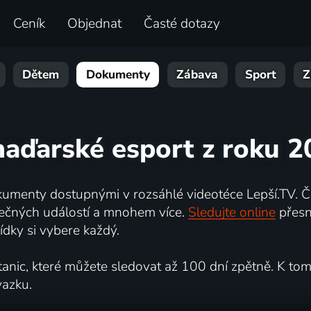
Ceník
Objednat
Časté dotazy
Dětem
Dokumenty
Zábava
Sport
Z
maďarské esport z roku 2
umenty dostupnými v rozsáhlé videotéce Lepší.TV. Če
kutečných událostí a mnohem více.
Sledujte online
přesn
dky si vybere každý.
ic, které můžete sledovat až 100 dní zpětně. K tomu 
vazku.