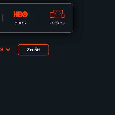
kdekoli
dárek
09
Zrušit