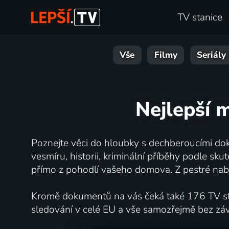
TV stanice
Vše
Filmy
Seriály
Nejlepší 
Poznejte věci do hloubky s dechberoucími dok
vesmíru, historii, kriminální příběhy podle s
přímo z pohodlí vašeho domova. Z pestré nabí
Kromě dokumentů na vás čeká také 176 TV stan
sledování v celé EU a vše samozřejmě bez zá