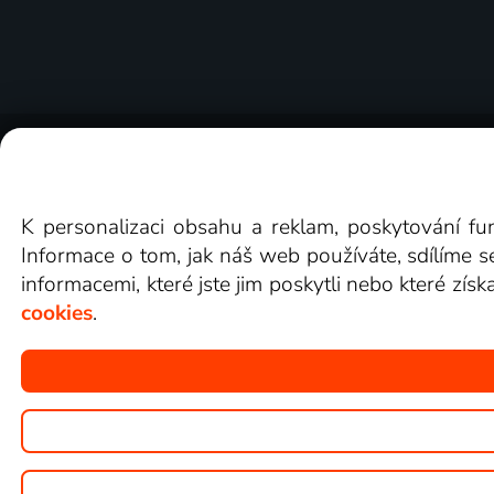
O Lepší.TV
Novinky
Recenze
Obcho
K personalizaci obsahu a reklam, poskytování fu
Informace o tom, jak náš web používáte, sdílíme s
informacemi, které jste jim poskytli nebo které získ
cookies
.
Copyright © goNET s.r.o.