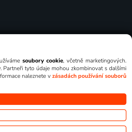
ry
Cookies
Kontakt
Darovat Lepší.TV
využíváme
soubory cookie
, včetně marketingových.
y. Partneři tyto údaje mohou zkombinovat s dalšími
 informace naleznete v
zásadách používání souborů
žete sledovat v Lepší.TV.