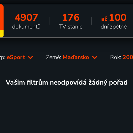
4907
176
100
až
dokumentů
TV stanic
dní zpětně
yp:
eSport
Země:
Maďarsko
Rok:
20
Vašim filtrům neodpovídá žádný pořad