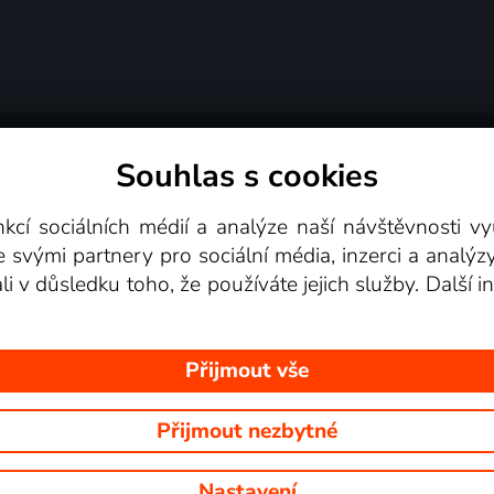
Souhlas s cookies
dní podmínky
Podporovaná zařízení
Pro partne
nkcí sociálních médií a analýze naší návštěvnosti 
e svými partnery pro sociální média, inzerci a analýz
Videotéka
ali v důsledku toho, že používáte jejich služby. Další
Přijmout vše
Přijmout nezbytné
 Na tomto webu jsou zobrazovány obrázky z pořadů TV stanic, které mů
Nastavení