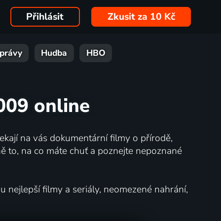
Přihlásit
Zkusit za 10 Kč
právy
Hudba
HBO
009 online
kají na vás dokumentární filmy o přírodě,
ě to, na co máte chuť a poznejte nepoznané
nejlepší filmy a seriály, neomezené nahrání,