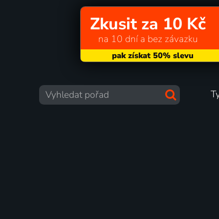
Zkusit za 10 Kč
na 10 dní a bez závazku
T